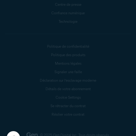
Centre de presse
Confiance numérique
Technologie
Politique de confidentialité
Politique des produits
Mentions légales
Signaler une faille
Déclaration sur l’esclavage moderne
Détails de votre abonnement
Cookie Settings
Se rétracter du contrat
Résilier votre contrat
© 2025 Gen Digital Inc.
Tous droits réservés.