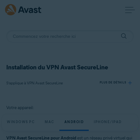
Installation du VPN Avast SecureLine
S’applique à VPN Avast SecureLine
PLUS DE DÉTAILS
Produits:
Votre appareil:
VPN Avast SecureLine
WINDOWS PC
MAC
ANDROID
IPHONE/IPAD
Systèmes d'exploitation:
Windows, macOS, Android, iOS
VPN Avast SecureLine pour Android
est un réseau privé virtuel qui