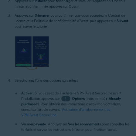
Appuyez sur
Installer
pour télécharger et installer l’application. Une fois
l’installation terminée, appuyez sur
Ouvrir
.
Appuyez sur
Démarrer
pour confirmer que vous acceptez le Contrat de
licence et la Politique de confidentialité d'Avast, puis appuyez sur
Suivant
pour suivre le tutoriel.
Sélectionnez l’une des options suivantes :
Activer
: Si vous avez déjà acheté le VPN Avast SecureLine avant
l'installation, appuyez sur
⋮
Options
(trois points) ▸
Already
purchased?
. Pour obtenir des instructions d’activation détaillées,
consultez l’article suivant :
Activation d’un abonnement au
VPN Avast SecureLine
.
Version payante
: Appuyez sur
Voir les abonnements
pour consulter les
forfaits et suivez les instructions à l’écran pour finaliser l’achat.