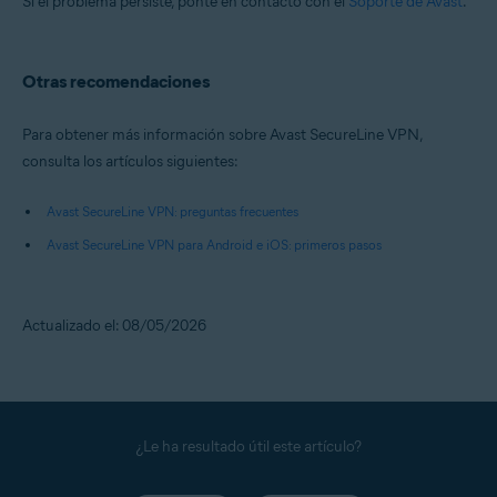
Si el problema persiste, ponte en contacto con el
Soporte de Avast
.
Otras recomendaciones
Para obtener más información sobre Avast SecureLine VPN,
consulta los artículos siguientes:
Avast SecureLine VPN: preguntas frecuentes
Avast SecureLine VPN para Android e iOS: primeros pasos
Actualizado el: 08/05/2026
¿Le ha resultado útil este artículo?