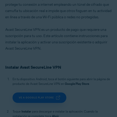
protege tu conexión a internet empleando un túnel de cifrado que
camufla tu ubicación real e impide que otros fisguen en tu actividad
en línea a través de una Wi-Fi pública o redes no protegidas.
Avast SecureLine VPN es un producto de pago que requiere una
suscripción para tu uso. Este artículo contiene instrucciones para
instalar la aplicación y activar una suscripción existente o adquirir
Avast SecureLine VPN.
Instalar Avast SecureLine VPN
En tu dispositivo Android, toca el botón siguiente para abrir la página de
producto de Avast SecureLine VPN en
Google Play Store
.
VE A GOOGLE PLAY STORE
Toque
Instalar
para descargar e instalar la aplicación. Cuando la
instalación se complete, toca
Abrir
.