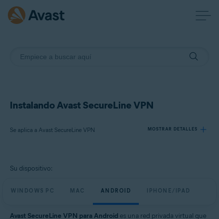
Instalando Avast SecureLine VPN
Se aplica a Avast SecureLine VPN
MOSTRAR DETALLES
Productos:
Su dispositivo:
Avast SecureLine VPN
WINDOWS PC
MAC
ANDROID
IPHONE/IPAD
Sistemas operativos:
Windows, macOS, Android, iOS
Avast SecureLine VPN para Android
es una red privada virtual que