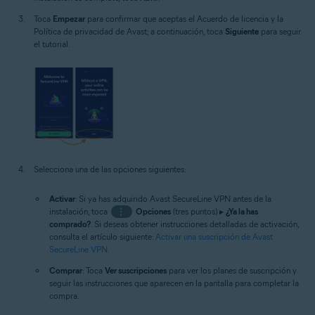
Toca
Empezar
para confirmar que aceptas el Acuerdo de licencia y la
Política de privacidad de Avast; a continuación, toca
Siguiente
para seguir
el tutorial.
Selecciona una de las opciones siguientes:
Activar
: Si ya has adquirido Avast SecureLine VPN antes de la
instalación, toca
⋮
Opciones
(tres puntos) ▸
¿Ya la has
comprado?
. Si deseas obtener instrucciones detalladas de activación,
consulta el artículo siguiente:
Activar una suscripción de Avast
SecureLine VPN
.
Comprar
: Toca
Ver suscripciones
para ver los planes de suscripción y
seguir las instrucciones que aparecen en la pantalla para completar la
compra.