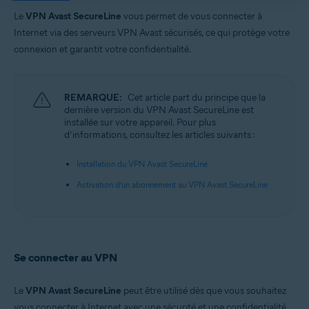
Systèmes d'exploitation:
Le
VPN Avast SecureLine
vous permet de vous connecter à
Google Android 6.0 (Lollipop, API 23) ou version ultérieure
Internet via des serveurs VPN Avast sécurisés, ce qui protège votre
Apple iOS 14.0 ou versions ultérieures
connexion et garantit votre confidentialité.
REMARQUE:
Cet article part du principe que la
dernière version du VPN Avast SecureLine est
installée sur votre appareil. Pour plus
d’informations, consultez les articles suivants :
Installation du VPN Avast SecureLine
Activation d’un abonnement au VPN Avast SecureLine
Se connecter au VPN
Le
VPN Avast SecureLine
peut être utilisé dès que vous souhaitez
vous connecter à Internet avec une sécurité et une confidentialité