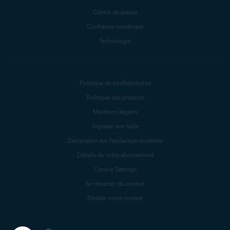
Centre de presse
Confiance numérique
Technologie
Politique de confidentialité
Politique des produits
Mentions légales
Signaler une faille
Déclaration sur l’esclavage moderne
Détails de votre abonnement
Cookie Settings
Se rétracter du contrat
Résilier votre contrat