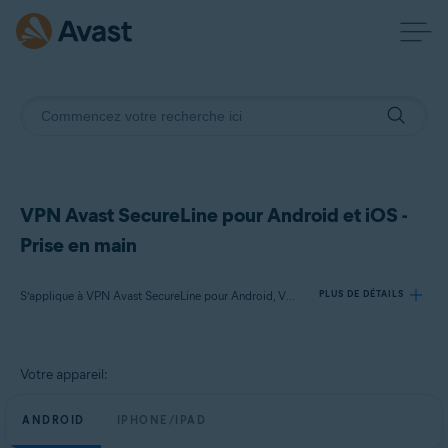
VPN Avast SecureLine pour Android et iOS -
Prise en main
S’applique à VPN Avast SecureLine pour Android, VPN Avast SecureLine pour iOS
PLUS DE DÉTAILS
Produits:
Votre appareil:
VPN Avast SecureLine 6.x pour Android
VPN Avast SecureLine 6.x pour iOS
ANDROID
IPHONE/IPAD