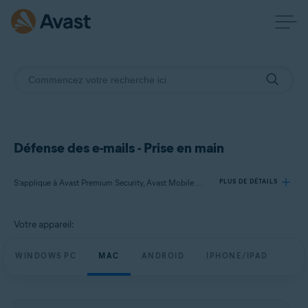
Défense des e-mails - Prise en main
S’applique à Avast Premium Security, Avast Mobile Security Premium
PLUS DE DÉTAILS
Votre appareil:
Produits:
Avast Premium Security
WINDOWS PC
MAC
ANDROID
IPHONE/IPAD
Avast Mobile Security Premium
Systèmes d'exploitation: