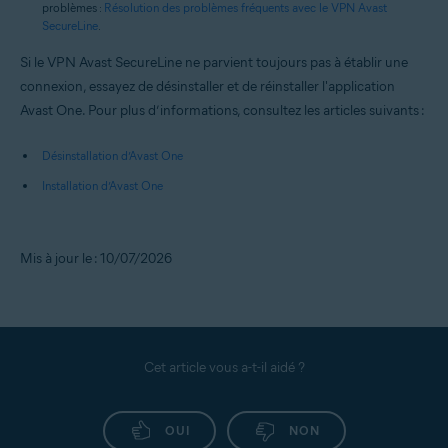
problèmes :
Résolution des problèmes fréquents avec le VPN Avast
SecureLine
.
Si le VPN Avast SecureLine ne parvient toujours pas à établir une
connexion, essayez de désinstaller et de réinstaller l'application
Avast One. Pour plus d’informations, consultez les articles suivants :
Désinstallation d’Avast One
Installation d’Avast One
Mis à jour le : 10/07/2026
Cet article vous a-t-il aidé ?
OUI
NON