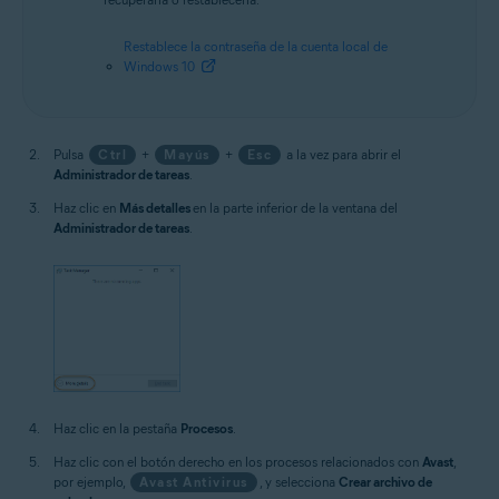
Restablece la contraseña de la cuenta local de
Windows 10
Pulsa
Ctrl
+
Mayús
+
Esc
a la vez para abrir el
Administrador de tareas
.
Haz clic en
Más detalles
en la parte inferior de la ventana del
Administrador de tareas
.
Haz clic en la pestaña
Procesos
.
Haz clic con el botón derecho en los procesos relacionados con
Avast
,
por ejemplo,
Avast Antivirus
, y selecciona
Crear archivo de