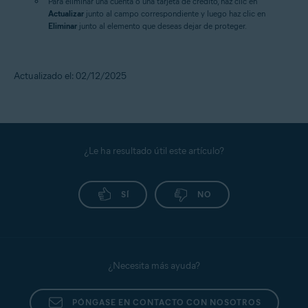
Para eliminar una cuenta o una tarjeta de crédito, haz clic en
Actualizar
junto al campo correspondiente y luego haz clic en
Eliminar
junto al elemento que deseas dejar de proteger.
Actualizado el: 02/12/2025
¿Le ha resultado útil este artículo?
SÍ
NO
¿Necesita más ayuda?
PÓNGASE EN CONTACTO CON NOSOTROS