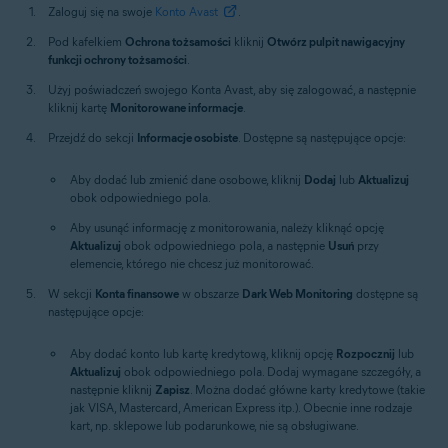
Zaloguj się na swoje
Konto Avast
.
Pod kafelkiem
Ochrona tożsamości
kliknij
Otwórz pulpit nawigacyjny
funkcji ochrony tożsamości
.
Użyj poświadczeń swojego Konta Avast, aby się zalogować, a następnie
kliknij kartę
Monitorowane informacje
.
Przejdź do sekcji
Informacje osobiste
. Dostępne są następujące opcje:
Aby dodać lub zmienić dane osobowe, kliknij
Dodaj
lub
Aktualizuj
obok odpowiedniego pola.
Aby usunąć informację z monitorowania, należy kliknąć opcję
Aktualizuj
obok odpowiedniego pola, a następnie
Usuń
przy
elemencie, którego nie chcesz już monitorować.
W sekcji
Konta finansowe
w obszarze
Dark Web Monitoring
dostępne są
następujące opcje:
Aby dodać konto lub kartę kredytową, kliknij opcję
Rozpocznij
lub
Aktualizuj
obok odpowiedniego pola. Dodaj wymagane szczegóły, a
następnie kliknij
Zapisz
. Można dodać główne karty kredytowe (takie
jak VISA, Mastercard, American Express itp.). Obecnie inne rodzaje
kart, np. sklepowe lub podarunkowe, nie są obsługiwane.