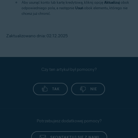
Aby usunąć konto lub kartę kredytową, kliknij opcję
Aktualizuj
obok
odpowiedniego pola, a następnie
Usuń
obok elementu, którego nie
chcesz już chronić.
Zaktualizowano dnia: 02.12.2025
Czy ten artykuł był pomocny?
TAK
NIE
Potrzebujesz dodatkowej pomocy?
SKONTAKTUJ SIĘ Z NAMI