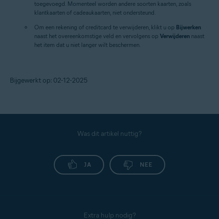
toegevoegd. Momenteel worden andere soorten kaarten, zoals
klantkaarten of cadeaukaarten, niet ondersteund.
Om een rekening of creditcard te verwijderen, klikt u op
Bijwerken
naast het overeenkomstige veld en vervolgens op
Verwijderen
naast
het item dat u niet langer wilt beschermen.
Bijgewerkt op: 02-12-2025
Was dit artikel nuttig?
JA
NEE
Extra hulp nodig?