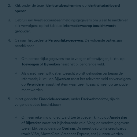
Klik onder de tegel
Identiteitsbescherming
op
Identiteitsdashboard
openen
.
Gebruik uw Avast-account-aanmeldingsgegevens om u aan te melden en
klik vervolgens op het tabblad
Informatie waarop toezicht wordt
gehouden
.
Ga naar het gedeelte
Persoonlijke gegevens
. De volgende opties zijn
beschikbaar:
Om persoonlijke gegevens toe te voegen of te wijzigen, klikt u op
Toevoegen
of
Bijwerken
naast het bijbehorende veld.
Als u niet meer wilt dat er toezicht wordt gehouden op bepaalde
informatie, klikt u op
Bijwerken
naast het relevante veld en vervolgens
op
Verwijderen
naast het item waar geen toezicht meer op gehouden
moet worden.
In het gedeelte
Financiële accounts
, onder
Darkwebmonitor
, zijn de
volgende opties beschikbaar:
Om een rekening of creditcard toe te voegen, klikt u op
Aan de slag
of
Bijwerken
naast het bijbehorende veld. Voeg de vereiste gegevens
toe en klik vervolgens op
Opslaan
. De meest gebruikte creditcards
(zoals VISA, MasterCard, American Express, enz.) kunnen worden