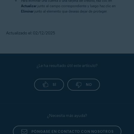
Para eliminar una cuenta o una tarjeta de crédito, haz clic en
Actualizar
junto al campo correspondiente y luego haz clic en
Eliminar
junto al elemento que deseas dejar de proteger.
Actualizado el: 02/12/2025
¿Le ha resultado útil este artículo?
SÍ
NO
¿Necesita más ayuda?
PÓNGASE EN CONTACTO CON NOSOTROS