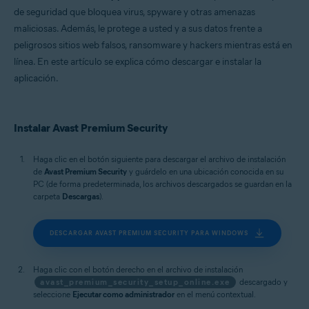
Microsoft Windows 11 Home/Pro/Enterprise/Education
de seguridad que bloquea virus, spyware y otras amenazas
Microsoft Windows 10 Home/Pro/Enterprise/Education - 32 o 64 bits
maliciosas. Además, le protege a usted y a sus datos frente a
Microsoft Windows 8.1/Pro/Enterprise - 32 o 64 bits
Microsoft Windows 8/Pro/Enterprise - 32 o 64 bits
peligrosos sitios web falsos, ransomware y hackers mientras está en
Microsoft Windows 7 Home Basic/Home
línea. En este artículo se explica cómo descargar e instalar la
Premium/Professional/Enterprise/Ultimate - Service Pack 1 con
aplicación.
Convenient Rollup Update, 32 o 64 bits
Apple macOS 15.x (Sequoia)
Apple macOS 14.x (Sonoma)
Apple macOS 13.x (Ventura)
Instalar Avast Premium Security
Apple macOS 12.x (Monterey)
Apple macOS 11.x (Big Sur)
Apple macOS 10.15.x (Catalina)
Haga clic en el botón siguiente para descargar el archivo de instalación
Apple macOS 10.14.x (Mojave)
de
Avast Premium Security
y guárdelo en una ubicación conocida en su
Apple macOS 10.13.x (High Sierra)
PC (de forma predeterminada, los archivos descargados se guardan en la
carpeta
Descargas
).
DESCARGAR AVAST PREMIUM SECURITY PARA WINDOWS
Haga clic con el botón derecho en el archivo de instalación
avast_premium_security_setup_online.exe
descargado y
seleccione
Ejecutar como administrador
en el menú contextual.