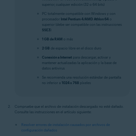
superior, cualquier edición (32 o 64 bits)
PC totalmente compatible con Windows y con
procesador
Intel Pentium 4/AMD Athlon 64
o
superior (debe ser compatible con las instrucciones
SSE3
)
1 GB de RAM
o más
2 GB
de espacio libre en el disco duro
Conexión a Internet
para descargar, activar y
mantener actualizadas la aplicación y la base de
datos antivirus
Se recomienda una resolución estándar de pantalla
no inferior a
1024 x 768
píxeles
Compruebe que el archivo de instalación descargado no esté dañado.
Consulte las instrucciones en el artículo siguiente:
Resolver errores de instalación causados por archivos de
configuración dañados