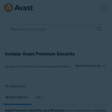
Instalar Avast Premium Security
Se aplica a Avast Premium Security para Windows, Avast Premium Security para Mac
MOSTRAR DETALLES
Productos:
Su dispositivo:
Avast Premium Security 24.x para Windows
Avast Premium Security 15.x para Mac
WINDOWS PC
MAC
Sistemas operativos:
Avast Premium Security para Windows
es una aplicación completa