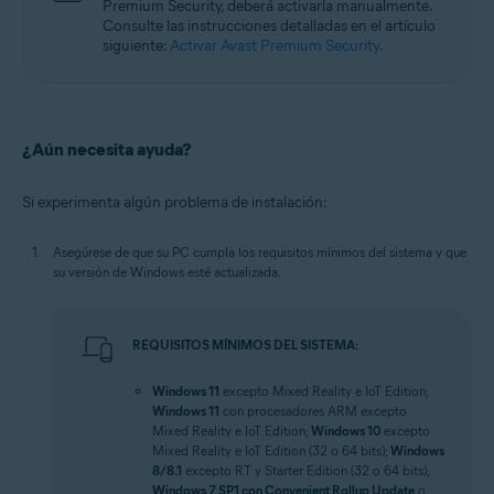
Premium Security, deberá activarla manualmente.
Consulte las instrucciones detalladas en el artículo
siguiente:
Activar Avast Premium Security
.
¿Aún necesita ayuda?
Si experimenta algún problema de instalación:
Asegúrese de que su PC cumpla los requisitos mínimos del sistema y que
su versión de Windows esté actualizada.
REQUISITOS MÍNIMOS DEL SISTEMA:
Windows 11
excepto Mixed Reality e IoT Edition;
Windows 11
con procesadores ARM excepto
Mixed Reality e IoT Edition;
Windows 10
excepto
Mixed Reality e IoT Edition (32 o 64 bits);
Windows
8/8.1
excepto RT y Starter Edition (32 o 64 bits);
Windows 7 SP1 con Convenient Rollup Update
o