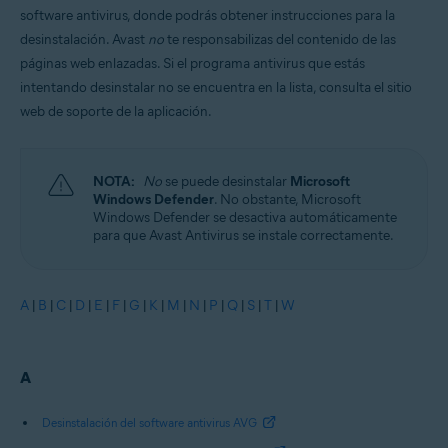
software antivirus, donde podrás obtener instrucciones para la
desinstalación. Avast
no
te responsabilizas del contenido de las
páginas web enlazadas. Si el programa antivirus que estás
intentando desinstalar no se encuentra en la lista, consulta el sitio
web de soporte de la aplicación.
NOTA:
No
se puede desinstalar
Microsoft
Windows Defender
. No obstante, Microsoft
Windows Defender se desactiva automáticamente
para que Avast Antivirus se instale correctamente.
A
|
B
|
C
|
D
|
E
|
F
|
G
|
K
|
M
|
N
|
P
|
Q
|
S
|
T
|
W
A
Desinstalación del software antivirus AVG