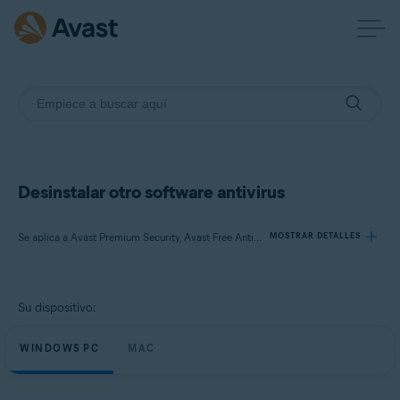
Desinstalar otro software antivirus
Se aplica a Avast Premium Security, Avast Free Antivirus, Avast Security
MOSTRAR DETALLES
Productos:
Su dispositivo:
Avast Premium Security
Avast Free Antivirus
WINDOWS PC
MAC
Avast Security
Sistemas operativos: