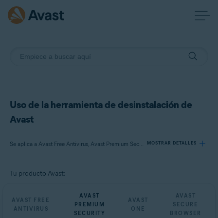
Uso de la herramienta de desinstalación de
Avast
Se aplica a Avast Free Antivirus, Avast Premium Security, Avast One, Avast Secure Browser
MOSTRAR DETALLES
Tu producto Avast:
Productos:
Avast Free Antivirus
AVAST
AVAST
AVAST FREE
AVAST
Avast Premium Security
PREMIUM
SECURE
ANTIVIRUS
ONE
Avast One
SECURITY
BROWSER