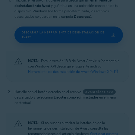
Haz clic en el botón siguiente para descargar la
herramienta de
desinstalación de Avast
y guárdala en una ubicación conocida de tu
dispositivo Windows (de forma predeterminada, los archivos
descargados se guardan en la carpeta
Descargas
).
DESCARGA LA HERRAMIENTA DE DESINSTALACIÓN DE
AVAST
NOTA:
Para la versión 18.8 de Avast Antivirus (compatible
con Windows XP) descarga el siguiente archivo:
Herramienta de desinstalación de Avast (Windows XP)
.
Haz clic con el botón derecho en el archivo
avastclear.exe
descargado y selecciona
Ejecutar como administrador
en el menú
contextual.
NOTA:
Si no puedes autorizar la instalación de la
herramienta de desinstalación de Avast, consulta las
recomendaciones del artículo siguiente:
Gestionar cuentas