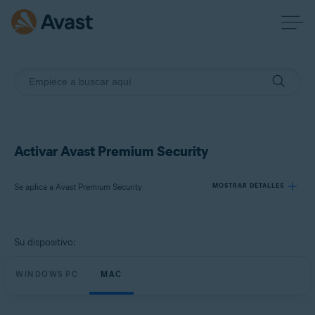
Activar Avast Premium Security
Se aplica a Avast Premium Security
MOSTRAR DETALLES
Productos:
Su dispositivo:
Avast Premium Security
WINDOWS PC
MAC
Sistemas operativos:
Windows, macOS