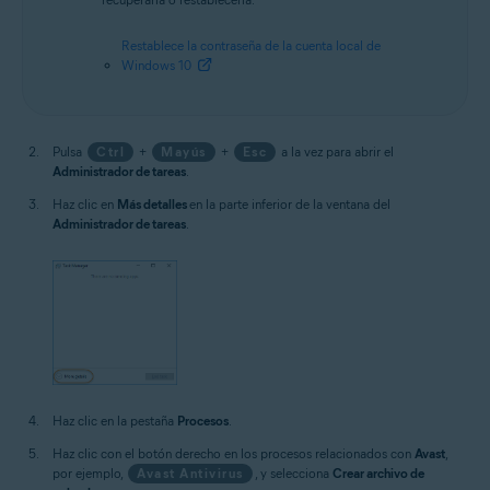
Restablece la contraseña de la cuenta local de
Windows 10
Pulsa
Ctrl
+
Mayús
+
Esc
a la vez para abrir el
Administrador de tareas
.
Haz clic en
Más detalles
en la parte inferior de la ventana del
Administrador de tareas
.
Haz clic en la pestaña
Procesos
.
Haz clic con el botón derecho en los procesos relacionados con
Avast
,
por ejemplo,
Avast Antivirus
, y selecciona
Crear archivo de