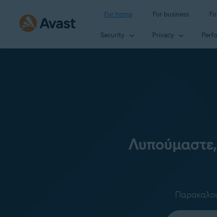
For home
For business
Fo
Security
Privacy
Perf
Λυπούμαστε,
Παρακαλούμ
Select