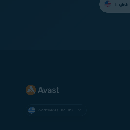
your
language:
Worldwide (English)