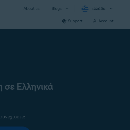
About us
Blogs
Ελλάδα
Support
Account
 σε Ελληνικά
συνεχίσετε: