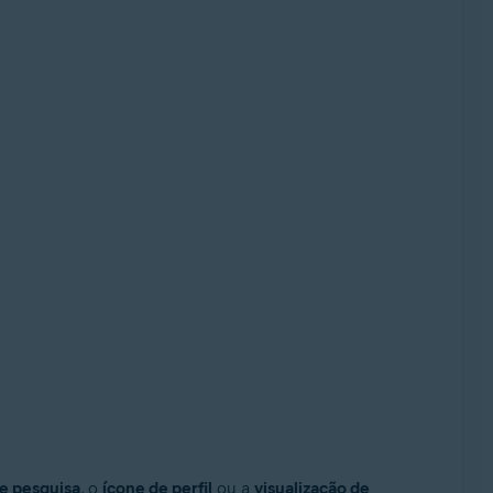
de pesquisa
, o
ícone de perfil
ou a
visualização de