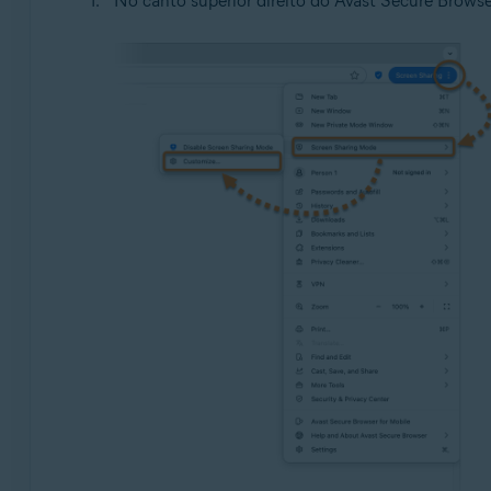
No canto superior direito do Avast Secure Browse