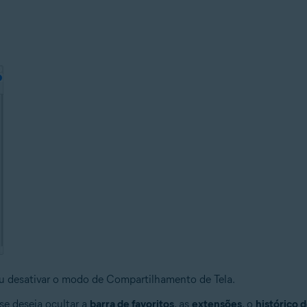
ou desativar o modo de Compartilhamento de Tela.
 se deseja ocultar a
barra de favoritos
, as
extensões
, o
histórico 