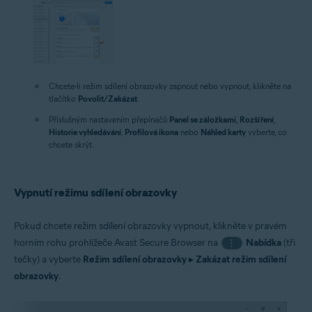
Chcete-li režim sdílení obrazovky zapnout nebo vypnout, klikněte na
tlačítko
Povolit/Zakázat
.
Příslušným nastavením přepínačů
Panel se záložkami
,
Rozšíření
,
Historie vyhledávání
,
Profilová ikona
nebo
Náhled karty
vyberte, co
chcete skrýt.
Vypnutí režimu sdílení obrazovky
Pokud chcete režim sdílení obrazovky vypnout, klikněte v pravém
horním rohu prohlížeče Avast Secure Browser na
Nabídka
(tři
⋮
tečky) a vyberte
Režim sdílení obrazovky
▸
Zakázat režim sdílení
obrazovky
.