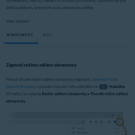
vyhledávání, návrhy hledání a rozšíření prohlížeče, zůstanou skryté
Windows a macOS
před publikem, se kterým svou obrazovku sdílíte.
Vaše zařízení:
WINDOWS PC
MAC
Zapnutí režimu sdílení obrazovky
Pokud chcete režim sdílení obrazovky zapnout,
otevřete Avast
Secure Browser
, v pravém horním rohu klikněte na
Nabídka
⋮
(tři tečky) a vyberte
Režim sdílení obrazovky
▸
Povolit režim sdílení
obrazovky
.