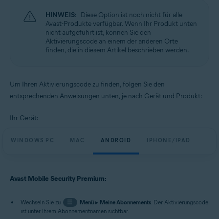
HINWEIS:
Diese Option ist noch nicht für alle
Avast-Produkte verfügbar. Wenn Ihr Produkt unten
nicht aufgeführt ist, können Sie den
Aktivierungscode an einem der anderen Orte
finden, die in diesem Artikel beschrieben werden.
Um Ihren Aktivierungscode zu finden, folgen Sie den
entsprechenden Anweisungen unten, je nach Gerät und Produkt:
Ihr Gerät:
WINDOWS PC
MAC
ANDROID
IPHONE/IPAD
Avast Mobile Security Premium:
Wechseln Sie zu
☰
Menü
▸
Meine Abonnements
. Der Aktivierungscode
ist unter Ihrem Abonnementnamen sichtbar.