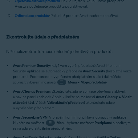
Opětovná aktivace produktu
: Pokud už jste si koupili nové předplatné
Avastu a potřebujete produkt znovu aktivovat.
Odinstalace produktu
: Pokud už produkt Avast nechcete používat.
Zkontrolujte údaje o předplatném
Níže naleznete informace ohledně jednotlivých produktů:
Avast Premium Security
: Když vám vyprší předplatné Avast Premium
Security, aplikace se automaticky přepne na
Avast Security
(bezplatná verze
produktu). Podrobnosti o vypršeném předplatném si ale i dál můžete
zobrazit výběrem možností
☰
Menu
▸
Moje předplatné
.
Avast Cleanup Premium
: Zkontrolujte, zda je aplikace otevřená a aktivní,
a pak na panelu nabídek Apple klikněte na možnosti
Avast Cleanup
▸
Vložit
aktivační kód
. V části
Vaše aktuální předplatné
zkontrolujte údaje
o vypršeném předplatném.
Avast SecureLine VPN
: V pravém horním rohu hlavní obrazovky aplikace
klikněte na možnost
☰
Menu
. Vyberte možnost
Předplatné
a podívejte
se na údaje o aktuálním předplatném.
Avast AntiTrack
: Pokud se zobrazí výzva, kliknutím na tlačítko
Teď ne