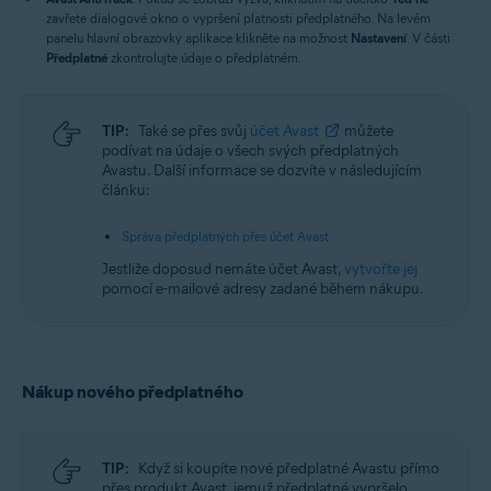
zavřete dialogové okno o vypršení platnosti předplatného. Na levém
panelu hlavní obrazovky aplikace klikněte na možnost
Nastavení
. V části
Předplatné
zkontrolujte údaje o předplatném.
TIP:
Také se přes svůj
účet Avast
můžete
podívat na údaje o všech svých předplatných
Avastu. Další informace se dozvíte v následujícím
článku:
Správa předplatných přes účet Avast
Jestliže doposud nemáte účet Avast,
vytvořte jej
pomocí e-mailové adresy zadané během nákupu.
Nákup nového předplatného
TIP:
Když si koupíte nové předplatné Avastu přímo
přes produkt Avast, jemuž předplatné vypršelo,