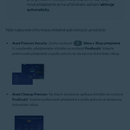
nové předplatné se na příslušném zařízení
aktivuje
automaticky
.
Níže naleznete informace ohledně jednotlivých produktů:
Avast Premium Security
: Zvolte možnosti
☰
Menu
▸
Moje předplatné
.
U vypršeného předplatného klikněte na možnost
Prodloužit
. Vyberte
preferované předplatné a podle pokynů na obrazovce dokončete nákup.
Avast Cleanup Premium
: Na hlavní obrazovce aplikace klikněte na možnost
Prodloužit
. Vyberte preferované předplatné a podle pokynů na obrazovce
dokončete nákup.