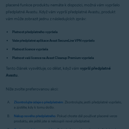
Avast Premium Security 14.x pro Mac
placené funkce produktu nemáte k dispozici, možná vám vypršelo
Avast SecureLine VPN 4.x pro Mac
předplatné Avastu. Když vám vyprší předplatné Avastu, produkt
Avast Cleanup Premium 4.x pro Mac
vám může zobrazit jednu z následujících zpráv:
Avast AntiTrack 3.x pro Mac
Operační systémy:
Platnost předplatného vypršela
Microsoft Windows 11 Home / Pro / Enterprise / Education
Vaše předplatné aplikace Avast SecureLine VPN vypršelo
Microsoft Windows 10 Home / Pro / Enterprise / Education – 32/64bitový
Platnost licence vypršela
Microsoft Windows 8.1 / Pro / Enterprise – 32/64bitový
Microsoft Windows 8 / Pro / Enterprise – 32/64bitový
Platnost vaší licence na Avast Cleanup Premium vypršela
Microsoft Windows 7 Home Basic / Home Premium / Professional /
Enterprise / Ultimate – Service Pack 1, 32/64bitový
Tento článek vysvětluje, co dělat, když vám
vyprší předplatné
Avastu
Apple macOS 12.x (Monterey)
.
Apple macOS 11.x (Big Sur)
Apple macOS 10.15.x (Catalina)
Níže zvolte preferovanou akci:
Apple macOS 10.14.x (Mojave)
Apple macOS 10.13.x (High Sierra)
Apple macOS 10.12.x (Sierra)
Zkontrolujte údaje o předplatném
: Zkontrolujte, jestli předplatné vypršelo,
Apple Mac OS X 10.11.x (El Capitan)
a zjistěte, kdy k tomu došlo.
Apple Mac OS X 10.10.x (Yosemite)
Nákup nového předplatného
: Pokud chcete dál používat placené verze
produktu, ale ještě jste si nekoupili nové předplatné.