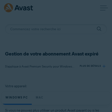
Gestion de votre abonnement Avast expiré
S’applique à Avast Premium Security pour Windows, VPN Avast SecureLine pour Windows, Avast Cleanup Premium pour Windows, Avast AntiTrack pour Windows, Avast Premium Security pour Mac, VPN Avast SecureLine pour Mac, Avast Cleanup Premium pour Mac, Avast AntiTrack pour Mac
PLUS DE DÉTAILS
Produits:
Votre appareil:
Avast Premium Security 21.x pour Windows
VPN Avast SecureLine 5.x pour Windows
WINDOWS PC
MAC
Avast Cleanup Premium 21.x pour Windows
Avast AntiTrack 5.x pour Windows
Si vous ne pouvez plus utiliser un produit Avast payant ou si les