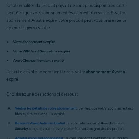
Avast Premium Security 14.x pour Mac
fonctionnalités du produit payant ne sont plus disponibles, c’est
VPN Avast SecureLine 4.x pour Mac
peut-être que votre abonnement Avast n'est plus valide. Si votre
Avast Cleanup Premium 4.x pour Mac
abonnement Avast a expiré, votre produit peut vous présenter un
Avast AntiTrack 3.x pour Mac
des messages suivants :
Systèmes d'exploitation:
Votre abonnement a expiré
Microsoft Windows 11 Home / Pro / Enterprise / Education
Microsoft Windows 10 Famille/Professionnel/Entreprise/
Votre VPN Avast SecureLine a expiré
Éducation (32/64 bits)
Microsoft Windows 8.1/Professionnel/Entreprise (32/64 bits)
Avast Cleanup Premium a expiré
Microsoft Windows 8/Professionnel/Entreprise (32/64 bits)
Microsoft Windows 7 Édition Familiale Basique/Édition Familiale
Cet article explique comment faire si votre
abonnement Avast a
Premium/Professionnel/Entreprise/Édition Intégrale - Service Pack 1
expiré
.
(32/64 bits)
Apple macOS 12.x (Monterey)
Choisissez une des actions ci-dessous :
Apple macOS 11.x (Big Sur)
Apple macOS 10.15.x (Catalina)
Vérifier les détails de votre abonnement
: vérifiez que votre abonnement est
Apple macOS 10.14.x (Mojave)
bien expiré et quand il a expiré.
Apple macOS 10.13.x (High Sierra)
Apple macOS 10.12.x (Sierra)
Revenir à Avast Antivirus Gratuit
: si votre abonnement
Avast Premium
Apple mac OS X 10.11.x (El Capitan)
Security
a expiré, vous pouvez passer à la version gratuite du produit.
Apple mac OS X 10.10.x (Yosemite)
Acheter un nouvel abonnement
: si vous souhaitez continuer à utiliser les