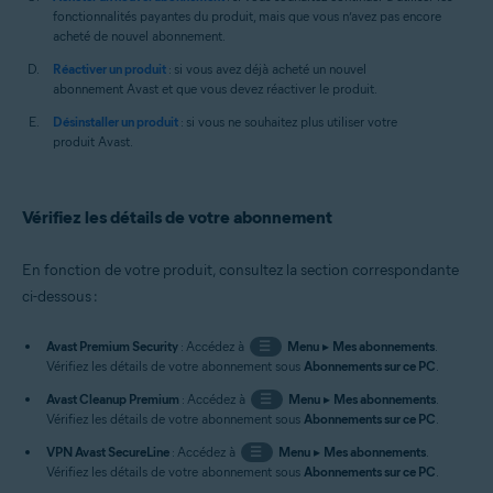
fonctionnalités payantes du produit, mais que vous n’avez pas encore
acheté de nouvel abonnement.
Réactiver un produit
: si vous avez déjà acheté un nouvel
abonnement Avast et que vous devez réactiver le produit.
Désinstaller un produit
: si vous ne souhaitez plus utiliser votre
produit Avast.
Vérifiez les détails de votre abonnement
En fonction de votre produit, consultez la section correspondante
ci-dessous :
Avast Premium Security
: Accédez à
☰
Menu
▸
Mes abonnements
.
Vérifiez les détails de votre abonnement sous
Abonnements sur ce PC
.
Avast Cleanup Premium
: Accédez à
☰
Menu
▸
Mes abonnements
.
Vérifiez les détails de votre abonnement sous
Abonnements sur ce PC
.
VPN Avast SecureLine
: Accédez à
☰
Menu
▸
Mes abonnements
.
Vérifiez les détails de votre abonnement sous
Abonnements sur ce PC
.