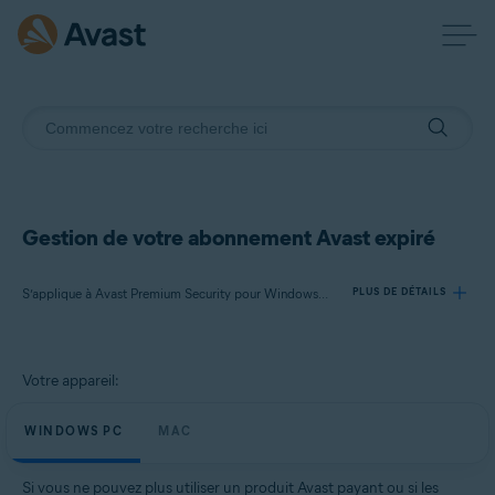
Gestion de votre abonnement Avast expiré
S’applique à Avast Premium Security pour Windows, VPN Avast SecureLine pour Windows, Avast Cleanup Premium pour Windows, Avast AntiTrack pour Windows, Avast Premium Security pour Mac, VPN Avast SecureLine pour Mac, Avast Cleanup Premium pour Mac, Avast AntiTrack pour Mac
PLUS DE DÉTAILS
Produits:
Votre appareil:
Avast Premium Security 21.x pour Windows
VPN Avast SecureLine 5.x pour Windows
WINDOWS PC
MAC
Avast Cleanup Premium 21.x pour Windows
Avast AntiTrack 5.x pour Windows
Si vous ne pouvez plus utiliser un produit Avast payant ou si les