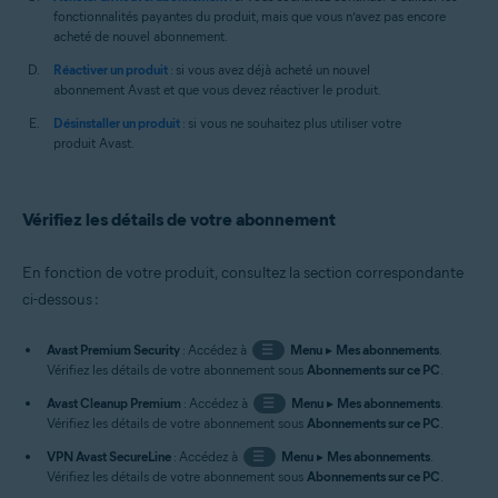
fonctionnalités payantes du produit, mais que vous n’avez pas encore
acheté de nouvel abonnement.
Réactiver un produit
: si vous avez déjà acheté un nouvel
abonnement Avast et que vous devez réactiver le produit.
Désinstaller un produit
: si vous ne souhaitez plus utiliser votre
produit Avast.
Vérifiez les détails de votre abonnement
En fonction de votre produit, consultez la section correspondante
ci-dessous :
Avast Premium Security
: Accédez à
☰
Menu
▸
Mes abonnements
.
Vérifiez les détails de votre abonnement sous
Abonnements sur ce PC
.
Avast Cleanup Premium
: Accédez à
☰
Menu
▸
Mes abonnements
.
Vérifiez les détails de votre abonnement sous
Abonnements sur ce PC
.
VPN Avast SecureLine
: Accédez à
☰
Menu
▸
Mes abonnements
.
Vérifiez les détails de votre abonnement sous
Abonnements sur ce PC
.