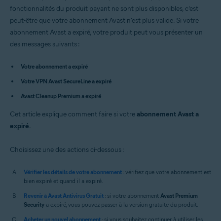
Avast Premium Security 14.x pour Mac
fonctionnalités du produit payant ne sont plus disponibles, c’est
VPN Avast SecureLine 4.x pour Mac
peut-être que votre abonnement Avast n'est plus valide. Si votre
Avast Cleanup Premium 4.x pour Mac
abonnement Avast a expiré, votre produit peut vous présenter un
Avast AntiTrack 3.x pour Mac
des messages suivants :
Systèmes d'exploitation:
Votre abonnement a expiré
Microsoft Windows 11 Home / Pro / Enterprise / Education
Microsoft Windows 10 Famille/Professionnel/Entreprise/
Votre VPN Avast SecureLine a expiré
Éducation (32/64 bits)
Microsoft Windows 8.1/Professionnel/Entreprise (32/64 bits)
Avast Cleanup Premium a expiré
Microsoft Windows 8/Professionnel/Entreprise (32/64 bits)
Microsoft Windows 7 Édition Familiale Basique/Édition Familiale
Cet article explique comment faire si votre
abonnement Avast a
Premium/Professionnel/Entreprise/Édition Intégrale - Service Pack 1
expiré
.
(32/64 bits)
Apple macOS 12.x (Monterey)
Choisissez une des actions ci-dessous :
Apple macOS 11.x (Big Sur)
Apple macOS 10.15.x (Catalina)
Vérifier les détails de votre abonnement
: vérifiez que votre abonnement est
Apple macOS 10.14.x (Mojave)
bien expiré et quand il a expiré.
Apple macOS 10.13.x (High Sierra)
Apple macOS 10.12.x (Sierra)
Revenir à Avast Antivirus Gratuit
: si votre abonnement
Avast Premium
Apple mac OS X 10.11.x (El Capitan)
Security
a expiré, vous pouvez passer à la version gratuite du produit.
Apple mac OS X 10.10.x (Yosemite)
Acheter un nouvel abonnement
: si vous souhaitez continuer à utiliser les