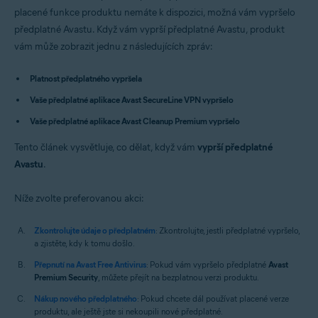
Avast Premium Security 14.x pro Mac
placené funkce produktu nemáte k dispozici, možná vám vypršelo
Avast SecureLine VPN 4.x pro Mac
předplatné Avastu. Když vám vyprší předplatné Avastu, produkt
Avast Cleanup Premium 4.x pro Mac
vám může zobrazit jednu z následujících zpráv:
Avast AntiTrack 3.x pro Mac
Operační systémy:
Platnost předplatného vypršela
Microsoft Windows 11 Home / Pro / Enterprise / Education
Vaše předplatné aplikace Avast SecureLine VPN vypršelo
Microsoft Windows 10 Home / Pro / Enterprise / Education – 32/64bitový
Vaše předplatné aplikace Avast Cleanup Premium vypršelo
Microsoft Windows 8.1 / Pro / Enterprise – 32/64bitový
Microsoft Windows 8 / Pro / Enterprise – 32/64bitový
Tento článek vysvětluje, co dělat, když vám
Microsoft Windows 7 Home Basic / Home Premium / Professional /
vyprší předplatné
Enterprise / Ultimate – Service Pack 1, 32/64bitový
Avastu
.
Apple macOS 12.x (Monterey)
Níže zvolte preferovanou akci:
Apple macOS 11.x (Big Sur)
Apple macOS 10.15.x (Catalina)
Apple macOS 10.14.x (Mojave)
Zkontrolujte údaje o předplatném
: Zkontrolujte, jestli předplatné vypršelo,
Apple macOS 10.13.x (High Sierra)
a zjistěte, kdy k tomu došlo.
Apple macOS 10.12.x (Sierra)
Apple Mac OS X 10.11.x (El Capitan)
Přepnutí na Avast Free Antivirus
: Pokud vám vypršelo předplatné
Avast
Apple Mac OS X 10.10.x (Yosemite)
Premium Security
, můžete přejít na bezplatnou verzi produktu.
Nákup nového předplatného
: Pokud chcete dál používat placené verze
produktu, ale ještě jste si nekoupili nové předplatné.