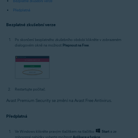
Bezplatné zkušební verze
Předplatná
Bezplatné zkušební verze
Po skončení bezplatného zkušebního období klikněte v zobrazeném
dialogovém okně na možnost
Přepnout na Free
.
Restartujte počítač.
Avast Premium Security se změní na Avast Free Antivirus.
Předplatná
Ve Windows klikněte pravým tlačítkem na tlačítko
Start
a ze
zobrazené nabídky vyberte možnost
Aplikace a funkce
.