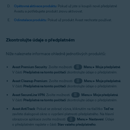
Opětovná aktivace produktu
: Pokud už jste si koupili nové předplatné
Avastu a potřebujete produkt znovu aktivovat.
Odinstalace produktu
: Pokud už produkt Avast nechcete používat.
Zkontrolujte údaje o předplatném
Níže naleznete informace ohledně jednotlivých produktů:
Avast Premium Security
: Zvolte možnosti
☰
Menu
▸
Moje předplatné
.
V části
Předplatná na tomto počítači
zkontrolujte údaje o předplatném.
Avast Cleanup Premium
: Zvolte možnosti
☰
Menu
▸
Moje předplatná
.
V části
Předplatná na tomto počítači
zkontrolujte údaje o předplatném.
Avast SecureLine VPN
: Zvolte možnosti
☰
Menu
▸
Moje předplatná
.
V části
Předplatná na tomto počítači
zkontrolujte údaje o předplatném.
Avast AntiTrack
: Pokud se zobrazí výzva, kliknutím na tlačítko
Teď ne
zavřete dialogové okno o vypršení platnosti předplatného. Na hlavní
obrazovce aplikace zvolte možnosti
☰
Menu
▸
Nastavení
. Údaje
o předplatném najdete v části
Stav vašeho předplatného
.