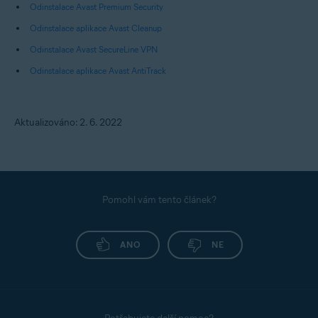
Odinstalace Avast Premium Security
Odinstalace aplikace Avast Cleanup
Odinstalace Avast SecureLine VPN
Odinstalace aplikace Avast AntiTrack
Aktualizováno: 2. 6. 2022
Pomohl vám tento článek?
ANO
NE