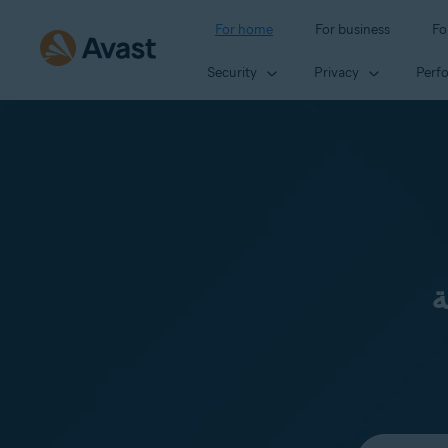
For home
For business
Fo
Security
Privacy
Perf
ن
Select