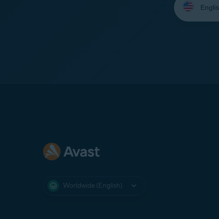
your
language:
Worldwide (English)