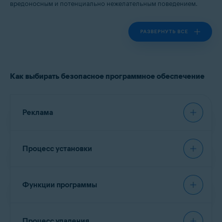
вредоносным и потенциально нежелательным поведением.
Все поддерживаемые платформы
РАЗВЕРНУТЬ ВСЕ
Как выбирать безопасное программное обеспечение
Реклама
Требования
Процесс установки
Посадочная страница
Рекомендации
Ясно указывает поставщика продукта,
Функции программы
описывает функции программного
Подпись в программном обеспечении
обеспечения, сообщает информацию о
Требования
стоимости (если применимо).
Каждый исполняемый файл должен
Процесс удаления