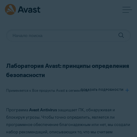
Лаборатория Avast: принципы определения
безопасности
ПОКАЗАТЬ ПОДРОБНОСТИ
Применяется к Все продукты Avast в сегменте потребительских решений
Программа
Avast Antivirus
защищает ПК, обнаруживая и
Продукты:
блокируя угрозы. Чтобы точно определить, является ли
Все продукты Avast в сегменте потребительских решений
программное обеспечение благонадежным или нет, мы создали
набор рекомендаций, описывающих то, что мы считаем
Операционные системы: