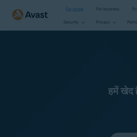
For home
For business
Fo
Security
Privacy
Perf
हमें खेद
Select