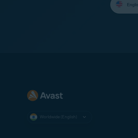
your
language:
Worldwide (English)