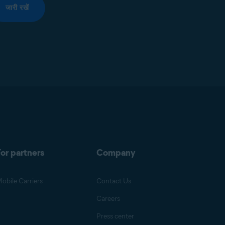
जारी रखें
or partners
Company
obile Carriers
Contact Us
Careers
Press center