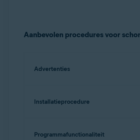
Besturingssystemen:
Alle ondersteunde platforms
Aanbevolen procedures voor scho
Advertenties
Verplicht:
Installatieprocedure
Doelpagina
Duidelijke identificatie van de leveran
Aanbevolen:
toepassing.
Programmafunctionaliteit