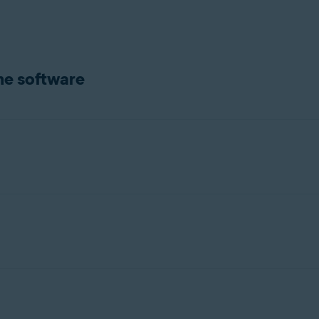
ne software
cier van het product, beschrijving van de functionaliteit van de so