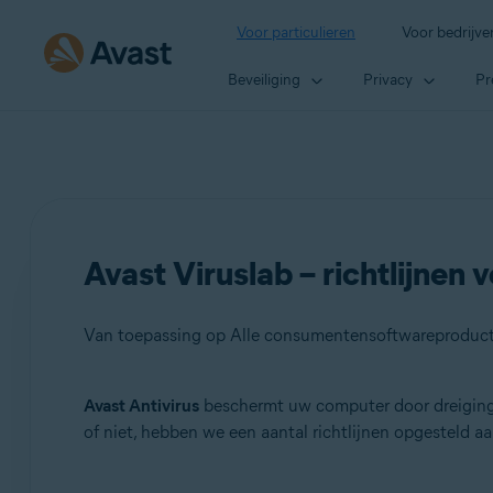
Voor particulieren
Voor bedrijve
Beveiliging
Privacy
Pr
Avast Viruslab – richtlijnen
Van toepassing op Alle consumentensoftwareproduct
Avast Antivirus
beschermt uw computer door dreiging
Producten:
of niet, hebben we een aantal richtlijnen opgesteld
Alle consumentensoftwareproducten van Avast