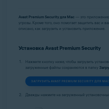
Операционные системы:
Avast Premium Security для Mac
— это приложение,
Microsoft Windows 11 Home / Pro / Enterprise / Educa
угрозы. Кроме того, оно помогает защитить вас и в
Microsoft Windows 10 Home / Pro / Enterprise / Educ
описано, как загрузить и установить приложение.
Microsoft Windows 8.1 / Pro / Enterprise — 32- или 
Microsoft Windows 8 / Pro / Enterprise — 32- или 64
Microsoft Windows 7 Home Basic / Home Premium / Pro
Apple macOS 15.x (Sequoia)
Установка Avast Premium Security
Apple macOS 14.x (Sonoma)
Apple macOS 13.x (Ventura)
Нажмите кнопку ниже, чтобы загрузить устано
Apple macOS 12.x (Monterey)
загруженные файлы сохраняются в папку
Загр
Apple macOS 11.x (Big Sur)
Apple macOS 10.15.x (Catalina)
Apple macOS 10.14.x (Mojave)
ЗАГРУЗИТЬ AVAST PREMIUM SECURITY ДЛЯ MA
Apple macOS 10.13.x (High Sierra)
Дважды нажмите на загруженный установочн