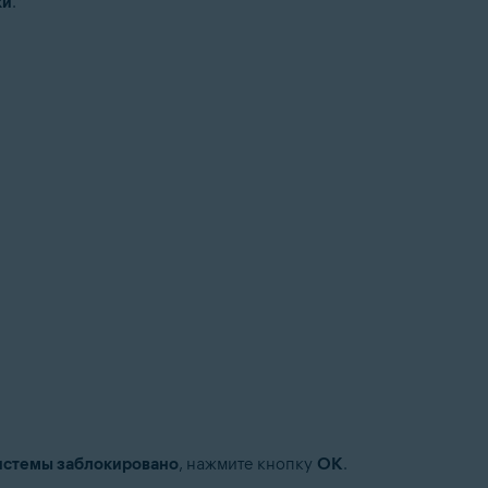
ки
.
истемы заблокировано
, нажмите кнопку
OK
.