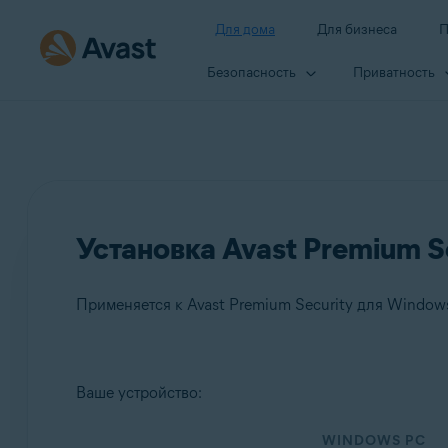
Для дома
Для бизнеса
П
Безопасность
Приватность
Установка Avast Premium S
Применяется к Avast Premium Security для Windows
Продукты:
Ваше устройство:
Avast Premium Security 24.x для Windows
WINDOWS PC
Avast Premium Security 15.x для Mac