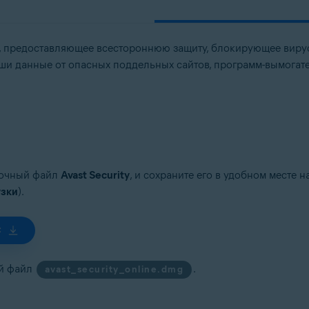
 предоставляющее всестороннюю защиту, блокирующее виру
tion
аши данные от опасных поддельных сайтов, программ-вымогателе
ation — 32- или 64-разрядная версия
64-разрядная версия
-разрядная версия
fessional / Enterprise / Ultimate — SP 1 с обновлением Convenient Rol
вочный файл
Avast Security
, и сохраните его в удобном месте
узки
).
C
ый файл
.
avast_security_online.dmg