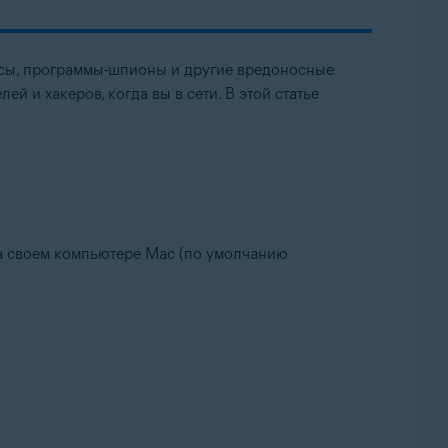
сы, программы-шпионы и другие вредоносные
й и хакеров, когда вы в сети. В этой статье
lup, 32- или 64-разрядная версия
 на своем компьютере Mac (по умолчанию