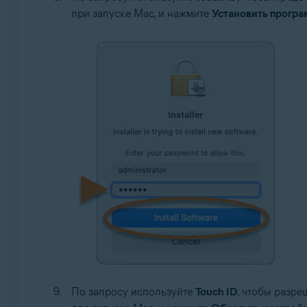
при запуске Mac, и нажмите
Установить прогр
По запросу используйте
Touch ID
, чтобы разре