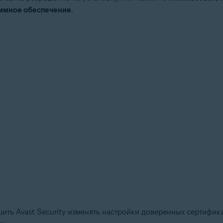
аммное обеспечение
.
шить Avast Security изменять настройки доверенных сертифик