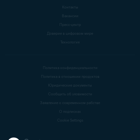
Контакты
Вакансии
Пресс-центр
Доверие в цифровом мире
Технология
Политика конфиденциальности
Политика в отношении продуктов
Юридические документы
Сообщить об уязвимости
Заявление о современном рабстве
О подписках
Cookie Settings