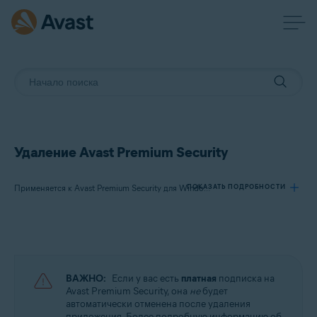
Удаление Avast Premium Security
ПОКАЗАТЬ ПОДРОБНОСТИ
Применяется к Avast Premium Security для Windows, Avast Premium Security для Mac
Продукты:
Avast Premium Security 23.x для Windows
Avast Premium Security 15.x для Mac
ВАЖНО:
Если у вас есть
платная
подписка на
Avast Premium Security, она
не
будет
Операционные системы:
автоматически отменена после удаления
приложения. Более подробную информацию об