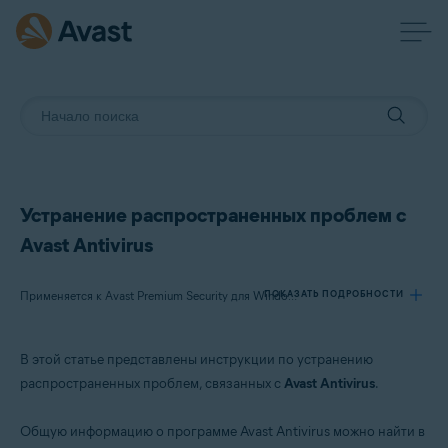
Устранение распространенных проблем с
Avast Antivirus
ПОКАЗАТЬ ПОДРОБНОСТИ
Применяется к Avast Premium Security для Windows, Avast Free Antivirus для Windows, Avast Premium Security для Mac, Avast Security для Mac, Avast Mobile Security Premium для Android, Avast Mobile Security для Android, Avast Mobile Security Premium для iOS, Avast Mobile Security для iOS
В этой статье представлены инструкции по устранению
Продукты:
распространенных проблем, связанных с
Avast Antivirus
.
Avast Premium Security 23.x для Windows
Avast Free Antivirus 23.x для Windows
Общую информацию о программе Avast Antivirus можно найти в
Avast Premium Security 15.x для Mac