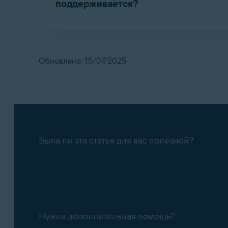
поддерживается?
Avast Antivirus
18.8
для Windows XP, Windows
обновления описаний вирусов
. Однако мы
обнаружения угроз и всеми преимуществам
Обновлено: 15/07/2025
Если вы используете Avast Antivirus на Wi
поддержка, наша служба поддержки попрос
Была ли эта статья для вас полезной?
Нужна дополнительная помощь?