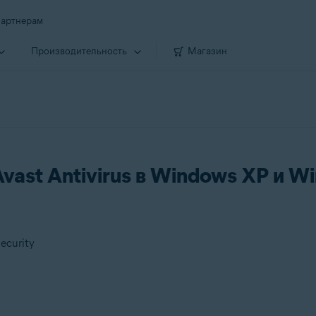
артнерам
Производи­тельность
Магазин
st Antivirus в Windows XP и Win
ecurity