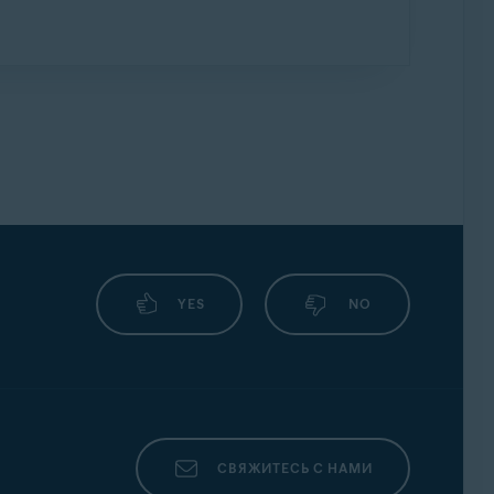
Rollup Update, будут продолжать получать
ваться наиболее высокими коэффициентами
p Update и вам нужна техническая
версии
.
YES
NO
СВЯЖИТЕСЬ С НАМИ