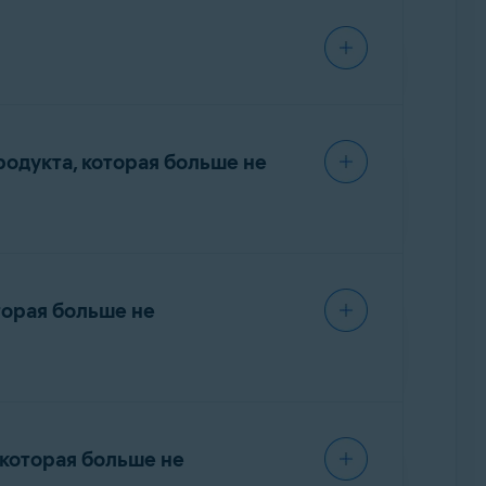
indows 8/8.1
, для оптимальной работы
иваемой операционной системе. Чтобы
ой версии
.
пользования. Ниже указаны некоторые
ния Avast
.
родукта, которая больше не
ence Rollup Update по-прежнему получают
ы на вашем устройстве с Windows.
торая больше не
Windows
ать
приложение. Инструкции можно
ndowsXP, и мы не можем
йти на новейшие версии Windows и
ой системы
, прежде чем мы сможем помочь
в и наиболее высокими коэффициентами
вление программы Avast Antivirus
.
 которая больше не