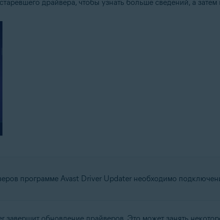
старевшего драйвера, чтобы узнать больше сведений, а затем
еров программе Avast Driver Updater необходимо подключени
er завершит обновление драйверов. Это может занять некотор