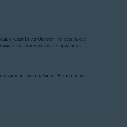
щью Avast Driver Updater. Неправильное
имость ее компонентов, что приведет к
овить устаревшие драйверы. Чтобы снова