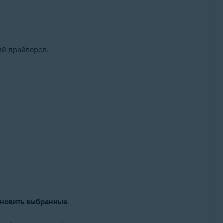
ий драйверов.
новить выбранные
.