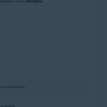
 выбрать пункт
Обновить
.
е к Интернету.
ое время.