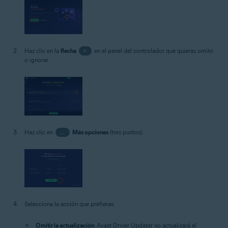
Haz clic en la
flecha
>
en el panel del controlador que quieras omitir
o ignorar.
Haz clic en
…
Más opciones
(tres puntos).
Selecciona la acción que prefieras:
Omitir la actualización
: Avast Driver Updater no actualizará el