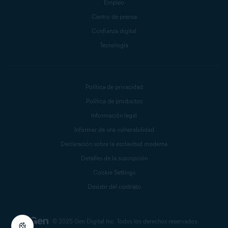
Empleo
Centro de prensa
Confianza digital
Tecnología
Política de privacidad
Política de productos
Información legal
Informar de una vulnerabilidad
Declaración sobre la esclavitud moderna
Detalles de la suscripción
Cookie Settings
Desistir del contrato
© 2025 Gen Digital Inc.
Todos los derechos reservados.