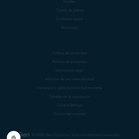
Empleo
Centro de prensa
Confianza digital
Tecnología
Política de privacidad
Política de productos
Información legal
Informar de una vulnerabilidad
Declaración sobre la esclavitud moderna
Detalles de la suscripción
Cookie Settings
Desistir del contrato
© 2025 Gen Digital Inc.
Todos los derechos reservados.