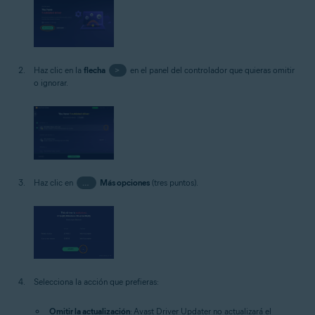
Haz clic en la
flecha
>
en el panel del controlador que quieras omitir
o ignorar.
Haz clic en
…
Más opciones
(tres puntos).
Selecciona la acción que prefieras:
Omitir la actualización
: Avast Driver Updater no actualizará el