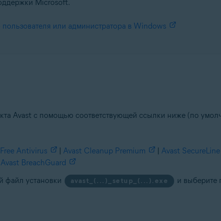
оддержки Microsoft.
 пользователя или администратора в Windows
укта Avast с помощью соответствующей ссылки ниже (по умо
Free Antivirus
|
Avast Cleanup Premium
|
Avast SecureLin
Avast BreachGuard
й файл установки
и выберите 
avast_(...)_setup_(...).exe