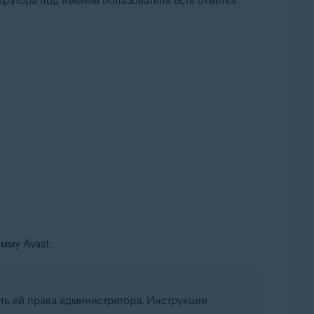
ратора под именем пользователя есть отметка
мму Avast.
ть ей права администратора. Инструкции