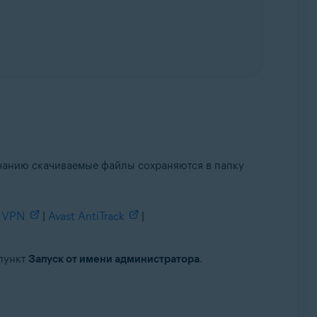
лчанию скачиваемые файлы сохраняются в папку
e VPN
|
Avast AntiTrack
|
пункт
Запуск от имени администратора
.