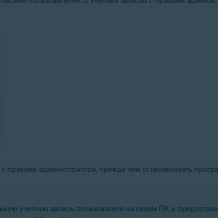
писями пользователей. В учетных записях с правами админист
с правами администратора, прежде чем устанавливать програ
ьную учетную запись пользователя на своем ПК и предостави