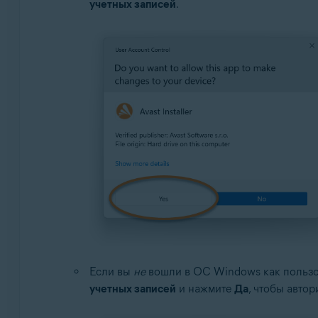
учетных записей
.
Если вы
не
вошли в ОС Windows как пользо
учетных записей
и нажмите
Да
, чтобы автор