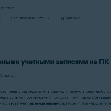
артнерам
Производи­тельность
Магазин
вными учетными записями на ПК
 Windows
стоятельно разрешали установку или переустановку любого 
редоносными программами и посторонними лицами без вашег
е пользователя с
правами администратора
, чтобы упростить 