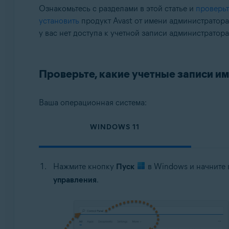
Операционные системы:
Ознакомьтесь с разделами в этой статье и
проверьт
установить
продукт Avast от имени администратора.
Microsoft Windows 11 Home / Pro / Enterprise / Educa
у вас нет доступа к учетной записи администратора
Microsoft Windows 10 Home / Pro / Enterprise / Educ
Microsoft Windows 8,1 / Pro / Enterprise — 32- или 
Microsoft Windows 8 / Pro / Enterprise — 32- или 64
Проверьте, какие учетные записи и
Microsoft Windows 7 Home Basic / Home Premium / Pro
Ваша операционная система:
WINDOWS 11
Нажмите кнопку
Пуск
в Windows и начните 
управления
.