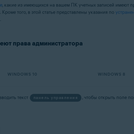
е
, какие из имеющихся на вашем ПК учетных записей имеют пр
 Кроме того, в этой статье представлены указания по
устране
tion
.
ation — 32- или 64-разрядная версия
64-разрядная версия
-разрядная версия
меют права администратора
fessional / Enterprise / Ultimate — SP 2, 32- или 64-разрядная версия
WINDOWS 10
WINDOWS 8
вводить текст
, чтобы открыть поле п
панель управления