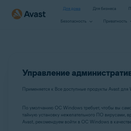
Для дома
Для бизнеса
П
Безопасность
Приватность
Управление администрати
Применяется к Все доступные продукты Avast для
По умолчанию ОС Windows требует, чтобы вы само
Продукты:
тайную установку нежелательного ПО вирусами, в
Avast, рекомендуем войти в ОС Windows в качеств
Все доступные продукты Avast для Windows