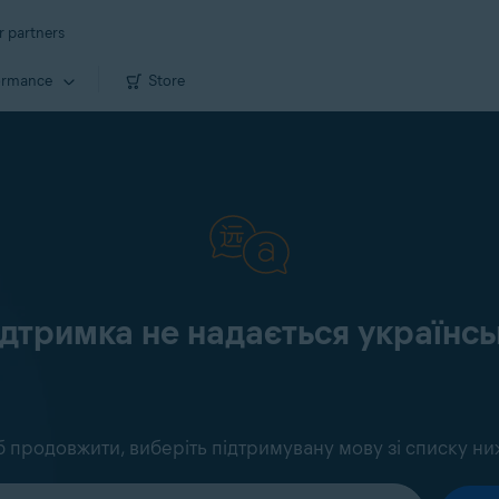
r partners
ormance
Store
ідтримка не надається україн
 продовжити, виберіть підтримувану мову зі списку ни