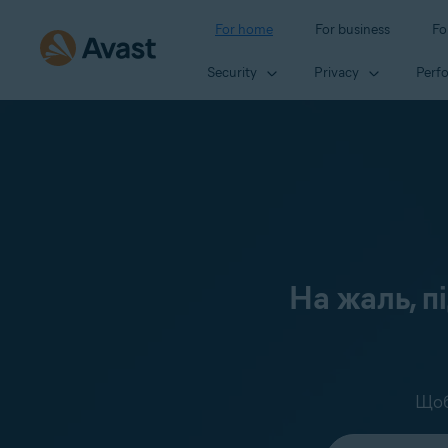
For home
For business
Fo
Security
Privacy
Perf
На жаль, п
Щоб
Select