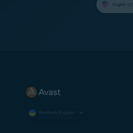
your
language:
Worldwide (English)