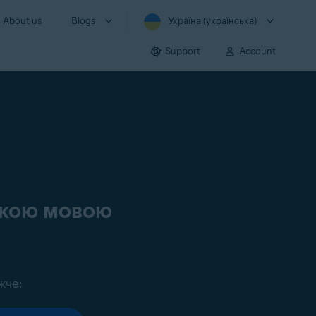
About us
Blogs
Україна (українська)
Support
Account
ською мовою
жче: