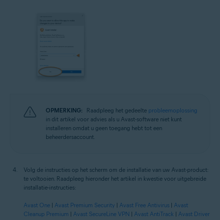
OPMERKING:
Raadpleeg het gedeelte
probleemoplossing
in dit artikel voor advies als u Avast-software niet kunt
installeren omdat u geen toegang hebt tot een
beheerdersaccount.
Volg de instructies op het scherm om de installatie van uw Avast-product:
te voltooien. Raadpleeg hieronder het artikel in kwestie voor uitgebreide
installatie-instructies:
Avast One
|
Avast Premium Security
|
Avast Free Antivirus
|
Avast
Cleanup Premium
|
Avast SecureLine VPN
|
Avast AntiTrack
|
Avast Driver