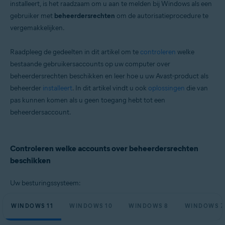
installeert, is het raadzaam om u aan te melden bij Windows als een
Microsoft Windows 11 Home / Pro / Enterprise / Education
gebruiker met
beheerdersrechten
om de autorisatieprocedure te
Microsoft Windows 10 Home / Pro / Enterprise / Education – 32-/64-bits
vergemakkelijken.
Microsoft Windows 8.1 / Pro / Enterprise – 32-/64-bits
Microsoft Windows 8 / Pro / Enterprise – 32-/64-bits
Microsoft Windows 7 Home Basic / Home Premium / Professional /
Raadpleeg de gedeelten in dit artikel om te
controleren
welke
Enterprise / Ultimate – Service Pack 2, 32-/64-bits
bestaande gebruikersaccounts op uw computer over
beheerdersrechten beschikken en leer hoe u uw Avast-product als
beheerder
installeert
. In dit artikel vindt u ook
oplossingen
die van
pas kunnen komen als u geen toegang hebt tot een
beheerdersaccount.
Controleren welke accounts over beheerdersrechten
beschikken
Uw besturingssysteem:
WINDOWS 11
WINDOWS 10
WINDOWS 8
WINDOWS 7