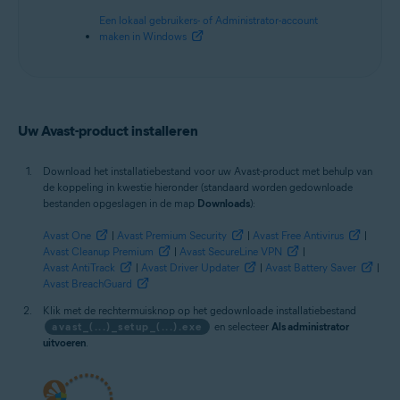
Een lokaal gebruikers- of Administrator-account
maken in Windows
Uw Avast-product installeren
Download het installatiebestand voor uw Avast-product met behulp van
de koppeling in kwestie hieronder (standaard worden gedownloade
bestanden opgeslagen in de map
Downloads
):
Avast One
|
Avast Premium Security
|
Avast Free Antivirus
|
Avast Cleanup Premium
|
Avast SecureLine VPN
|
Avast AntiTrack
|
Avast Driver Updater
|
Avast Battery Saver
|
Avast BreachGuard
Klik met de rechtermuisknop op het gedownloade installatiebestand
avast_(...)_setup_(...).exe
en selecteer
Als administrator
uitvoeren
.