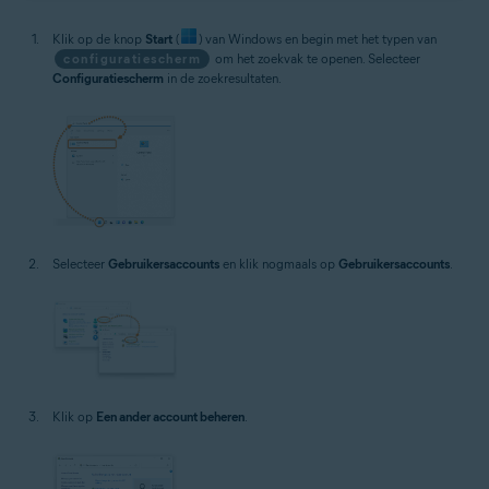
Klik op de knop
Start
(
) van Windows en begin met het typen van
configuratiescherm
om het zoekvak te openen. Selecteer
Configuratiescherm
in de zoekresultaten.
Selecteer
Gebruikersaccounts
en klik nogmaals op
Gebruikersaccounts
.
Klik op
Een ander account beheren
.