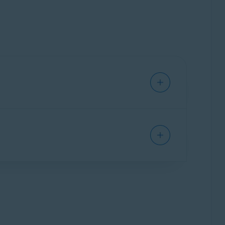
нных основаниях. Ваши персональные
 интересах, возрасте, религиозной
которую вы хорошо запомните.
 огромные собрания персональных