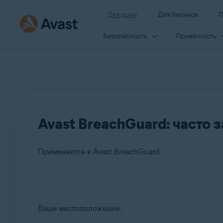
Для дома
Для бизнеса
П
Безопасность
Приватность
Avast BreachGuard: часто
Применяется к Avast BreachGuard
Продукты:
Ваше местоположение:
Avast BreachGuard