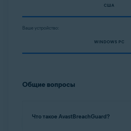
Операционные системы:
США
Microsoft Windows
MacOS
Ваше устройство:
WINDOWS PC
Общие вопросы
Что такое AvastBreachGuard?