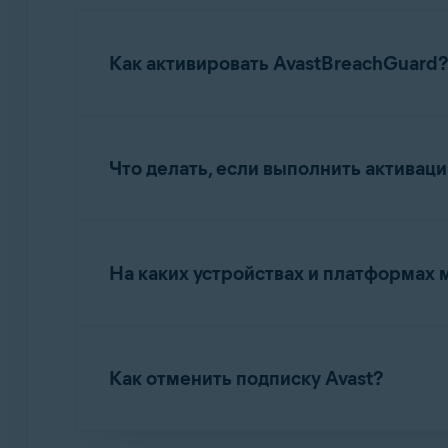
Как активировать AvastBreachGuard?
Подробные инструкции по активации привед
Что делать, если выполнить активаци
Активация AvastBreachGuard
Инструкции по устранению распространенны
На каких устройствах и платформах 
Устранение проблем, связанных с актива
Активировать подписку можно на одном ко
использовать подписку на AvastBreachGuar
Как отменить подписку Avast?
Инструкции по переносу подписки на новое
Более подробную информацию об отмене по