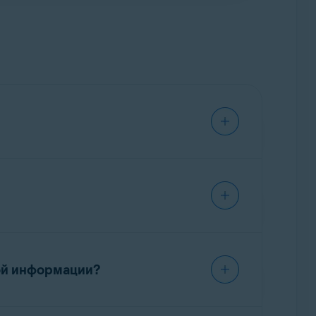
ных данных из баз
брокеров данных
,
е личной информации
необходимо выбрать
ной информации?
ервые запросы на удаление данных всем
hGuard вы, как правило, не будете