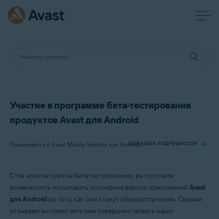
Участие в программе бета-тестирования
продуктов Avast для Android
ПОКАЗАТЬ ПОДРОБНОСТИ
Применяется к Avast Mobile Security для Android, Avast SecureLine VPN для Android, Avast Cleanup для Android, Avast Passwords для Android
Став членом группы бета-тестирования, вы получите
Продукты:
возможность испытывать последние версии приложений
Avast
Avast Mobile Security 6.x для Android
для Android
до того, как они станут общедоступными. Своими
Avast SecureLine VPN 5.x для Android
отзывами вы помогаете нам совершенствовать наши
Avast Cleanup 4.x для Android