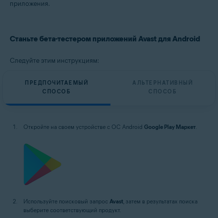
Avast Passwords 1.x для Android
приложения.
Операционные системы:
Google Android 8.0 (Oreo, API 26) и более новая версия
Станьте бета-тестером приложений Avast для Android
Следуйте этим инструкциям:
ПРЕДПОЧИТАЕМЫЙ
АЛЬТЕРНАТИВНЫЙ
СПОСОБ
СПОСОБ
Откройте на своем устройстве с ОС Android
Google Play Маркет
.
Используйте поисковый запрос
Avast
, затем в результатах поиска
выберите соответствующий продукт.