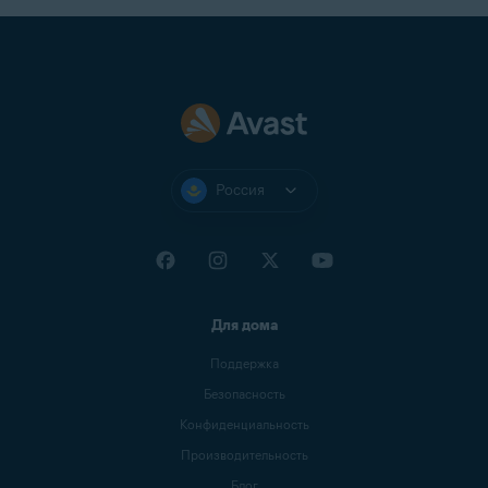
«Защиты веб-камеры»
.
Блокировать доступ к веб-камере и микрофону
:
уведомляет при каждой попытке
любого
приложения получить доступ к веб-камере
или микрофону с его последующей
автоматической блокировкой. Можно
отключить уведомления, установив флажок
рядом с пунктом
Не показывать напоминания
для «Защиты веб-камеры»
.
Россия
Для дома
Поддержка
Безопасность
Конфиденциальность
Производительность
Блог