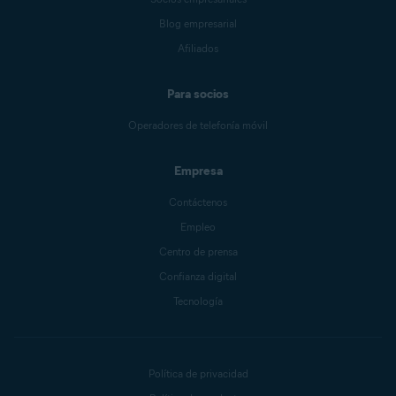
Blog empresarial
Afiliados
Para socios
Operadores de telefonía móvil
Empresa
Contáctenos
Empleo
Centro de prensa
Confianza digital
Tecnología
Política de privacidad