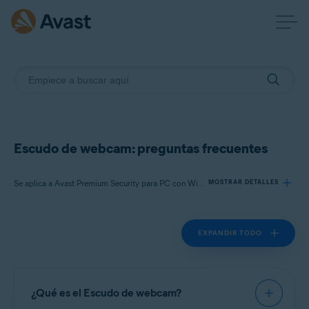
Escudo de webcam: preguntas frecuentes
Se aplica a Avast Premium Security para PC con Windows
MOSTRAR DETALLES
EXPANDIR TODO
Productos:
Avast Premium Security 23.x para PC con Windows
Sistemas operativos:
¿Qué es el Escudo de webcam?
Microsoft Windows 11 Home/Pro/Enterprise/Education