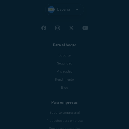
España
Para el hogar
Soporte
Seguridad
Privacidad
Rendimiento
Blog
Para empresas
Soporte empresarial
Productos para empresa
Socios empresariales