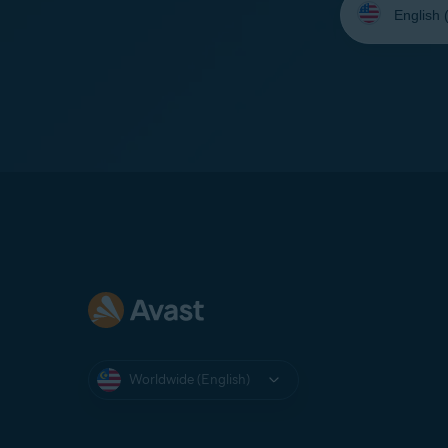
your
language:
Worldwide (English)