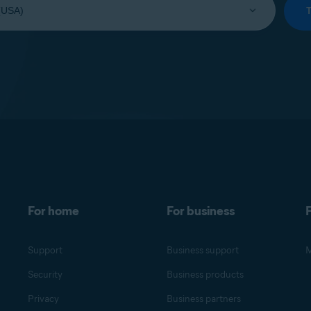
For home
For business
F
Support
Business support
M
Security
Business products
Privacy
Business partners