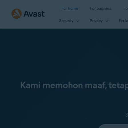
For home
For business
Fo
Security
Privacy
Perf
Kami memohon maaf, tetap
S
Select