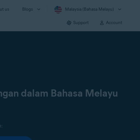
ut us
Blogs
Malaysia (Bahasa Melayu)
Support
Account
ongan dalam Bahasa Melayu
n: