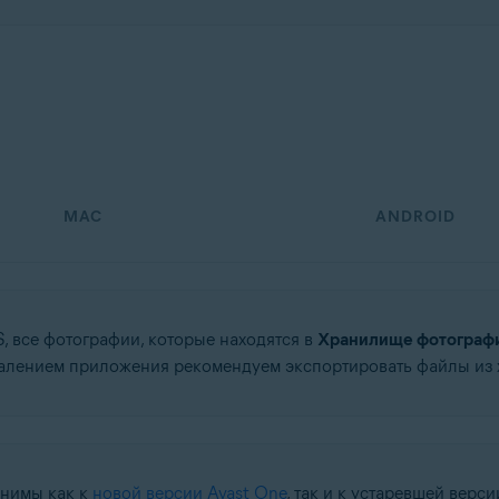
MAC
ANDROID
S, все фотографии, которые находятся в
Хранилище фотограф
далением приложения рекомендуем экспортировать файлы из
енимы как к
новой версии Avast One
, так и к устаревшей верс