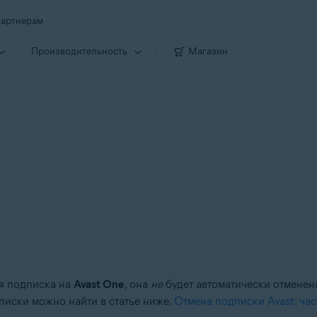
артнерам
Производи­тельность
Магазин
ая подписка на
Avast One
, она
не
будет автоматически отменен
иски можно найти в статье ниже.
Отмена подписки Avast: ча