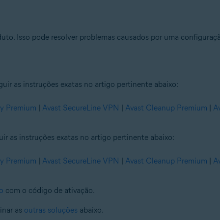
duto. Isso pode resolver problemas causados por uma configuraçã
r as instruções exatas no artigo pertinente abaixo:
ty Premium
|
Avast SecureLine VPN
|
Avast Cleanup Premium
|
A
 as instruções exatas no artigo pertinente abaixo:
ty Premium
|
Avast SecureLine VPN
|
Avast Cleanup Premium
|
A
lo
com o código de ativação.
inar as
outras soluções
abaixo.