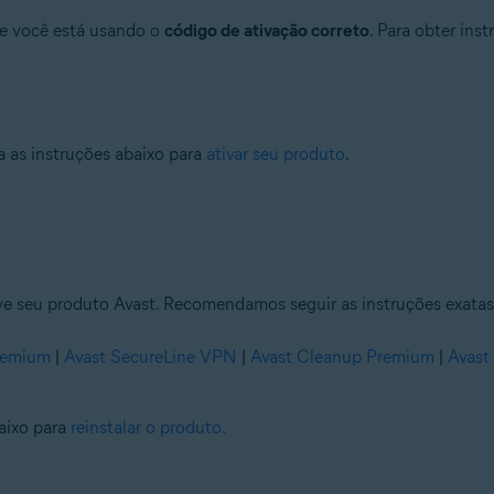
 se você está usando o
código de ativação correto
. Para obter ins
a as instruções abaixo para
ativar seu produto
.
ive seu produto Avast. Recomendamos seguir as instruções exatas 
Premium
|
Avast SecureLine VPN
|
Avast Cleanup Premium
|
Avast
baixo para
reinstalar o produto
.