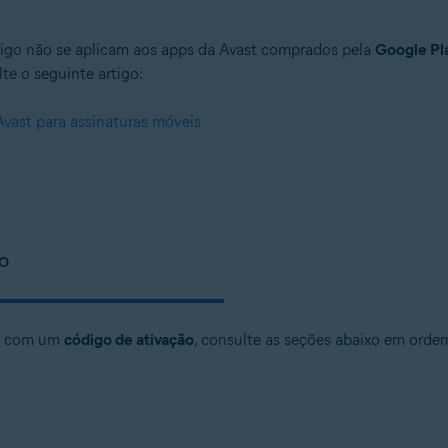
tigo não se aplicam aos apps da Avast comprados pela
Google Pl
te o seguinte artigo:
Avast para assinaturas móveis
ÃO
st com um
código de ativação
, consulte as seções abaixo em orde