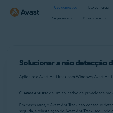
Uso doméstico
Uso comercial
Segurança
Privacidade
Solucionar a não detecção 
Aplica-se a Avast AntiTrack para Windows, Avast Ant
O
Avast AntiTrack
é um aplicativo de privacidade pro
Produtos:
Em casos raros, o Avast AntiTrack não consegue detec
Avast AntiTrack para Windows 3.x
seguida, a reinstalação do Avast AntiTrack, seguindo 
Avast AntiTrack para Mac 1.x