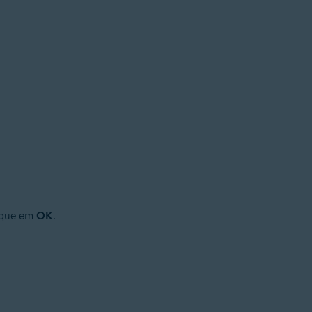
lique em
OK
.