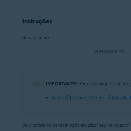
Sistemas operacionais:
Instruções
Microsoft Windows 11 Home / Pro / Enterprise / Educa
Microsoft Windows 10 Home / Pro / Enterprise / Educat
Microsoft Windows 8.1 / Pro / Enterprise - 32 / 64-bit
Seu aparelho:
Microsoft Windows 8 / Pro / Enterprise - 32 / 64-bit
Microsoft Windows 7 Home Basic / Home Premium / Profes
WINDOWS PC
Apple macOS 12.x (Monterey)
Apple macOS 11.x (Big Sur)
Apple macOS 10.15.x (Catalina)
Apple macOS 10.14.x (Mojave)
IMPORTANTE:
Antes de seguir as instru
Apple macOS 10.13.x (High Sierra)
Apple macOS 10.12.x (Sierra)
Safari
|
Google Chrome
|
Mozilla 
Apple Mac OS X 10.11.x (El Capitan)
Se o problema persistir após atualizar seu navegador, 