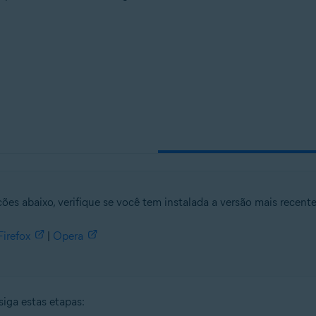
tion
ion - 32 / 64-bit
sional / Enterprise / Ultimate - Service Pack 1, 32 / 64-bit
ções abaixo, verifique se você tem instalada a versão mais recen
Firefox
|
Opera
siga estas etapas: