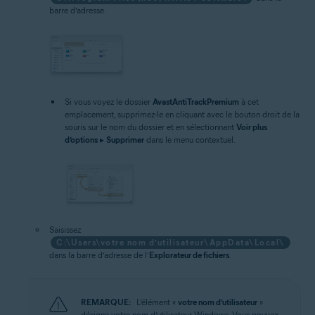
barre d’adresse.
Si vous voyez le dossier
AvastAntiTrackPremium
à cet
emplacement, supprimez-le en cliquant avec le bouton droit de la
souris sur le nom du dossier et en sélectionnant
Voir plus
d’options
▸
Supprimer
dans le menu contextuel.
Saisissez
C:\Users\votre nom d’utilisateur\AppData\Local\
dans la barre d’adresse de l’
Explorateur de fichiers
.
REMARQUE:
L’élément «
votre nom d’utilisateur
»
désigne votre nom d’utilisateur Windows. Vous pouvez