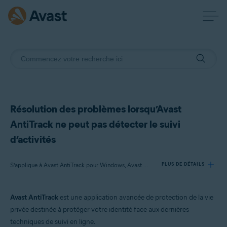
Résolution des problèmes lorsqu’Avast
AntiTrack ne peut pas détecter le suivi
d’activités
S’applique à Avast AntiTrack pour Windows, Avast AntiTrack pour Mac
PLUS DE DÉTAILS
Avast AntiTrack
est une application avancée de protection de la vie
Produits:
privée destinée à protéger votre identité face aux dernières
Avast AntiTrack pour Windows 3.x
techniques de suivi en ligne.
Avast AntiTrack pour Mac 1.x