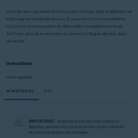
Dans de rares cas, Avast AntiTrack peut échouer dans la détection et
Systèmes d'exploitation:
le blocage de tentatives de suivi. Si vous rencontrez ce problème,
Microsoft Windows 11 Famille/Pro/Entreprise/Éducation
nous vous recommandons de désinstaller complètement Avast
Microsoft Windows 10 Famille/Pro/Entreprise/Éducation (32/64 bits)
Microsoft Windows 8.1/Professionnel/Entreprise (32/64 bits)
AntiTrack, puis de le réinstaller en suivant les étapes décrites dans
Microsoft Windows 8/Professionnel/Entreprise (32/64 bits)
cet article.
Microsoft Windows 7 Édition Familiale Basique/Édition Familiale
Premium/Professionnel/Entreprise/Édition Intégrale - Service Pack 1
(32/64 bits)
Instructions
Apple macOS 12.x (Monterey)
Apple macOS 11.x (Big Sur)
Apple macOS 10.15.x (Catalina)
Votre appareil:
Apple macOS 10.14.x (Mojave)
Apple macOS 10.13.x (High Sierra)
WINDOWS PC
MAC
Apple macOS 10.12.x (Sierra)
Apple Mac OS X 10.11.x (El Capitan)
IMPORTANT:
Avant de suivre les instructions ci-
dessous, assurez-vous que la version la plus récente
de votre navigateur est installée :