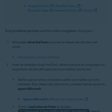
Google Chrome
|
Mozilla Firefox
|
Microsoft Edge
|
Internet Explorer
|
Opera
Si le problème persiste une fois votre navigateur mis à jour :
Désinstallez
Avast AntiTrack
en suivant les étapes décrites dans cet
article :
Désinstallation d’Avast AntiTrack
Avant de réinstaller Avast AntiTrack, vérifiez que tous les composants du
programme ont bien été supprimés en procédant comme suit :
Vérifiez que les fichiers et dossiers cachés sont visibles sur votre
ordinateur. Pour obtenir des instructions, consultez l’article suivant du
support Microsoft
:
Support Microsoft
▸ Afficher les fichiers cachés
Ouvrez l’
explorateur de fichier
et saisissez
C:\Program Files (x86)\AVAST Software\
dans la