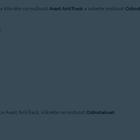
le klikněte na možnost
Avast AntiTrack
a vyberte možnost
Odins
ace Avast AntiTrack, klikněte na možnost
Odinstalovat
.