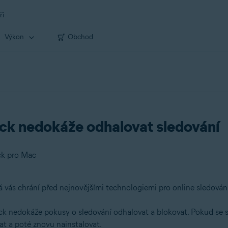
ři
Výkon
Obchod
ack nedokáže odhalovat sledování
ck pro Mac
á vás chrání před nejnovějšími technologiemi pro online sledování
ack nedokáže pokusy o sledování odhalovat a blokovat. Pokud s
at a poté znovu nainstalovat.