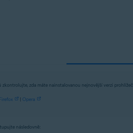
tion
tion – 32/64bitový
ý
ssional / Enterprise / Ultimate – Service Pack 1, 32/64bitový
zkontrolujte, zda máte nainstalovanou nejnovější verzi prohlížeč
Firefox
|
Opera
stupujte následovně: