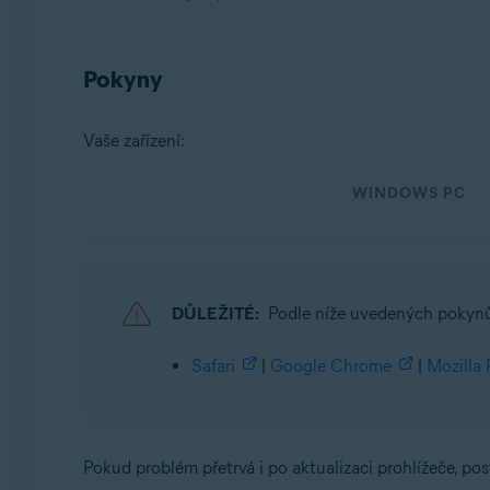
Operační systémy:
Pokyny
Microsoft Windows 11 Home / Pro / Enterprise / Educa
Microsoft Windows 10 Home / Pro / Enterprise / Educa
Microsoft Windows 8.1 / Pro / Enterprise – 32/64bitov
Vaše zařízení:
Microsoft Windows 8 / Pro / Enterprise – 32/64bitový
Microsoft Windows 7 Home Basic / Home Premium / Profe
WINDOWS PC
Apple macOS 12.x (Monterey)
Apple macOS 11.x (Big Sur)
Apple macOS 10.15.x (Catalina)
Apple macOS 10.14.x (Mojave)
DŮLEŽITÉ:
Podle níže uvedených pokynů 
Apple macOS 10.13.x (High Sierra)
Apple macOS 10.12.x (Sierra)
Safari
|
Google Chrome
|
Mozilla 
Apple Mac OS X 10.11.x (El Capitan)
Pokud problém přetrvá i po aktualizaci prohlížeče, po