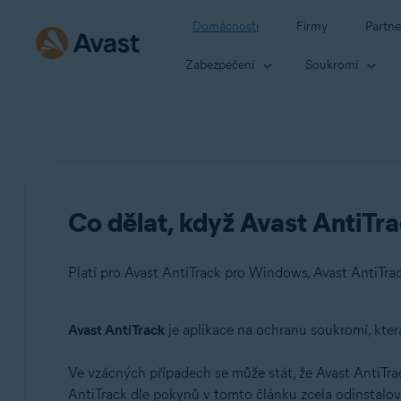
Domácnosti
Firmy
Partne
Zabezpečení
Soukromí
Co dělat, když Avast AntiTr
Platí pro Avast AntiTrack pro Windows, Avast AntiTra
Avast AntiTrack
je aplikace na ochranu soukromí, kter
Produkty:
Ve vzácných případech se může stát, že Avast AntiTr
Avast AntiTrack pro Windows 3.x
AntiTrack dle pokynů v tomto článku zcela odinstalov
Avast AntiTrack pro Mac 1.x