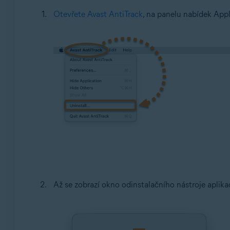
Otevřete Avast AntiTrack
, na panelu nabídek App
Až se zobrazí okno odinstalačního nástroje aplik