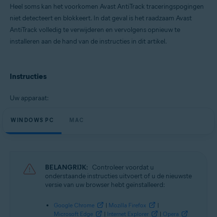
Heel soms kan het voorkomen Avast AntiTrack traceringspogingen
niet detecteert en blokkeert. In dat geval is het raadzaam Avast
Besturingssystemen:
AntiTrack volledig te verwijderen en vervolgens opnieuw te
Microsoft Windows 11 Home / Pro / Enterprise / Education
installeren aan de hand van de instructies in dit artikel.
Microsoft Windows 10 Home / Pro / Enterprise / Education – 32-/64-bits
Microsoft Windows 8.1 / Pro / Enterprise – 32-/64-bits
Microsoft Windows 8 / Pro / Enterprise – 32-/64-bits
Microsoft Windows 7 Home Basic / Home Premium / Professional /
Instructies
Enterprise / Ultimate – Service Pack 1, 32-/64-bits
Apple macOS 12.x (Monterey)
Uw apparaat:
Apple macOS 11.x (Big Sur)
Apple macOS 10.15.x (Catalina)
WINDOWS PC
Apple macOS 10.14.x (Mojave)
MAC
Apple macOS 10.13.x (High Sierra)
Apple macOS 10.12.x (Sierra)
Apple Mac OS X 10.11.x (El Capitan)
BELANGRIJK:
Controleer voordat u
onderstaande instructies uitvoert of u de nieuwste
versie van uw browser hebt geïnstalleerd:
Google Chrome
|
Mozilla Firefox
|
Microsoft Edge
|
Internet Explorer
|
Opera