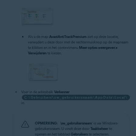
Als u de map
AvastAntiTrackPremium
ziet op deze locatie,
verwijdert u deze door met de rechtermuisknop op de mapnaam
te klikken en in het contextmenu
Meer opties weergeven
▸
Verwijderen
te kiezen.
Voer in de adresbalk
Verkenner
C:\Gebruikers\uw_gebruikersnaam\AppData\Local\
in.
OPMERKING:
'
uw_gebruikersnaam
' is uw Windows-
gebruikersnaam. U vindt deze door
Taakbeheer
te
openen en het tabblad
Gebruikers
te selecteren.