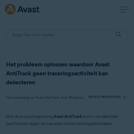
Het probleem oplossen waardoor Avast
AntiTrack geen traceringsactiviteit kan
detecteren
Van toepassing op Avast AntiTrack voor Windows, Avast AntiTrack voor Mac
DETAILS WEERGEVEN
Met de privacytoepassing
Avast AntiTrack
kunt u uw identiteit
Producten:
beschermen tegen de nieuwste onlinetraceringstechnieken.
Avast AntiTrack voor Windows 3.x
Avast AntiTrack voor Mac 1.x