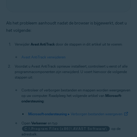
Als het probleem aanhoudt nadat de browser is bijgewerkt, doet u
het volgende:
Verwijder
Avast AntiTrack
door de stappen in dit artikel uit te voeren:
Avast AntiTrack verwijderen
Voordat u Avast AntiTrack opnieuw installeert, controleert u eerst of alle
programmacomponenten zijn verwijderd. U voert hiervoor de volgende
stappen uit:
Controleer of verborgen bestanden en mappen worden weergegeven
op uw computer. Raadpleeg het volgende artikel van
Microsoft-
ondersteuning
:
Microsoft-ondersteuning
▸ Verborgen bestanden weergeven
Open
Verkenner
en typ
C:\Program Files (x86)\AVAST Software\
op de
adresbalk.