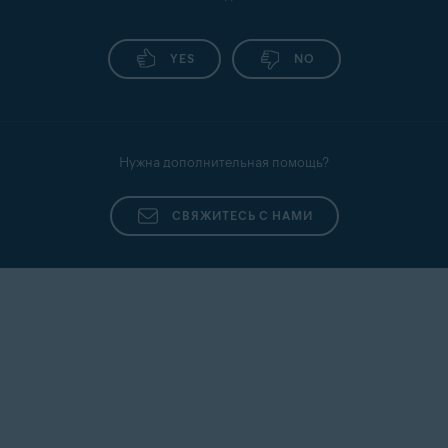
является причиной появления
предупреждения. Рекомендуем сканировать
устройство антивирусным ПО.
YES
NO
Если IP-адрес принадлежит устройству не из
вашей внутренней сети, проверьте, не
принадлежит ли он известному
злоумышленнику, на сайте
https://www.abuseipdb.com/
.
Нужна дополнительная помощь?
СВЯЖИТЕСЬ С НАМИ