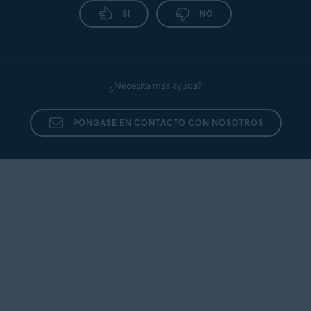
interna, compruebe si se trata de un atacante
SÍ
NO
conocido y denunciado en
https://www.abuseipdb.com/
.
¿Necesita más ayuda?
PÓNGASE EN CONTACTO CON NOSOTROS